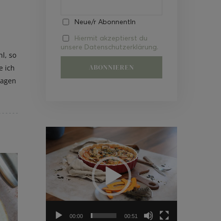
Neue/r AbonnentIn
Hiermit akzeptierst du
unsere Datenschutzerklärung.
l, so
e ich
tagen
Video-
Player
00:00
00:51