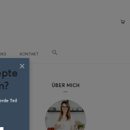
OKS
KONTAKT
×
epte
n?
ÜBER MICH
rde Teil