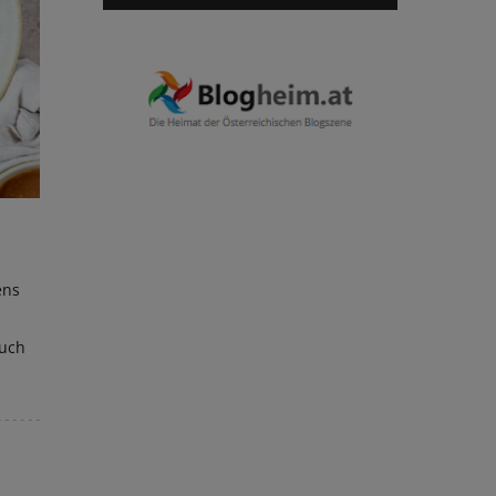
ens
euch