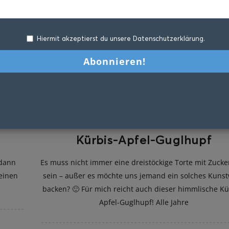
Hiermit akzeptierst du unsere Datenschutzerklärung.
Kürbis-Apfel-Guglhupf
 dann
Es muss nicht immer eine dreistöckige Torte mit Zuck
einen
sein – außer es möchte uns jemand ein solches Kuns
backen? 🙂 Für mich reicht auch dieser himmlische Kü
Apfel-Guglhupf! Alle Jahre