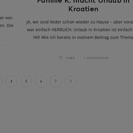
Familie K. macht Urlaub in
Kroatien
ber von
JA, wir sind leider schon wieder zu Hause – aber vora
en. Die
war einfach HERRLICH. Urlaub in Kroatien ist einfach
!
Hit! Wie ich bereits in meinem Beitrag zum Them
1
LIKE
1 KOMMENTAR
4
5
6
7