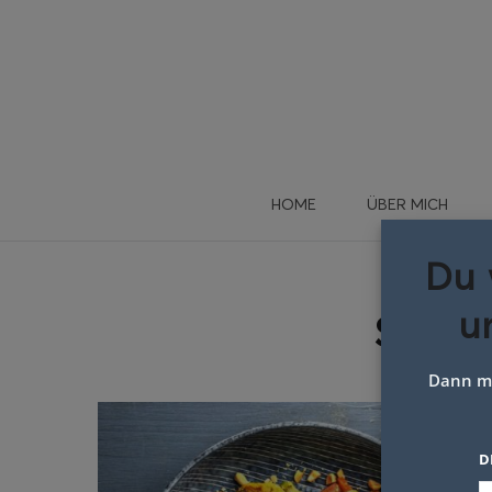
HOME
ÜBER MICH
Du 
u
Schla
Dann me
D