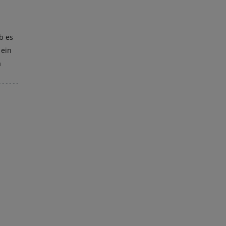
b es
 ein
a