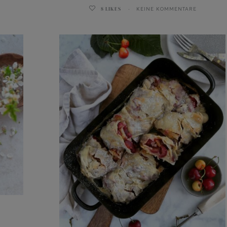
8
LIKES
KEINE KOMMENTARE
n