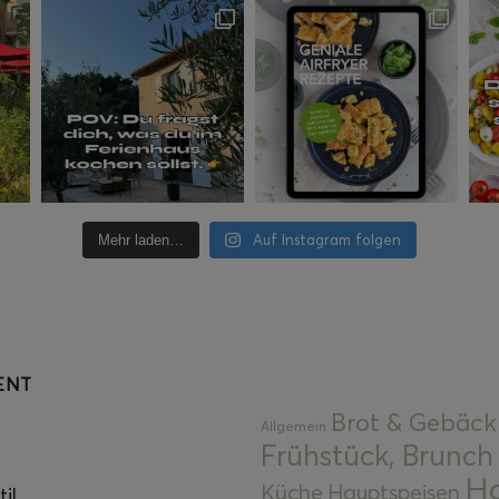
Auf Instagram folgen
Mehr laden…
ENT
Brot & Gebäck
Allgemein
Frühstück, Brunch
Ha
Küche
Hauptspeisen
il