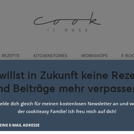
REZEPTE
KITCHENSTORIES
WORKSHOPS
E-BO
willst in Zukunft keine Rez
nd Beiträge mehr verpasse
gwort:
blogger
lde dich gleich für meinen kostenlosen Newsletter an und we
der cookiteasy Familie! Ich freu mich auf dich!
EINE E-MAIL ADRESSE