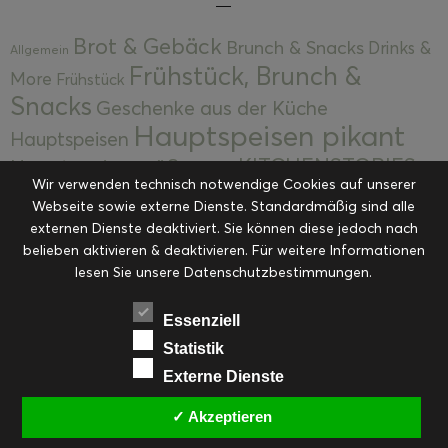
Brot & Gebäck
Brunch & Snacks
Drinks &
Allgemein
Frühstück, Brunch &
More
Frühstück
Snacks
Geschenke aus der Küche
Hauptspeisen pikant
Hauptspeisen
KITCHENSTORIES
Hauptspeisen süß
Kekse
Wir verwenden technisch notwendige Cookies auf unserer
Kuchen, Torten & Desserts
Kuchen und
Webseite sowie externe Dienste. Standardmäßig sind alle
Kulinarische Mitbringsel &
Desserts
externen Dienste deaktiviert. Sie können diese jedoch nach
Kulinarik
Eingemachtes
belieben aktivieren & deaktivieren. Für weitere Informationen
Resteküche
Ohne Kategorie
Ostern
lesen Sie unsere Datenschutzbestimmungen.
Slider
Startseite
Rezepte
Saisonal
Suppen, Salate & Vorspeisen
Vorspeisen &
Essenziell
Vorspeisen, Salate & Suppen
Suppen
Statistik
Weihnachten
Externe Dienste
Workshops & Events
✓ Akzeptieren