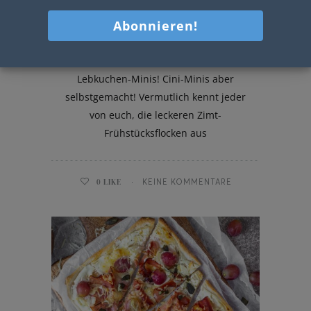
Weihnachten steht vor der Tür.. und
auch auf dem Frühstückstisch. Wie? Na
ganz einfach mit diesen köstlichen
Lebkuchen-Minis! Cini-Minis aber
selbstgemacht! Vermutlich kennt jeder
von euch, die leckeren Zimt-
Frühstücksflocken aus
0
LIKE
KEINE KOMMENTARE