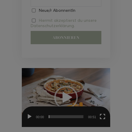
Neue/r AbonnentIn
Hiermit akzeptierst du unsere
Datenschutzerklärung.
Video-
Player
00:00
00:51