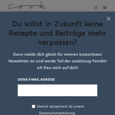
×
Du willst in Zukunft keine
Kulinarik
Rezepte und Beiträge mehr
verpassen?
Dann melde dich gleich für meinen kostenlosen
Newsletter an und werde Teil der cookiteasy Familie!
Ich freu mich auf dich!
DEINE E-MAIL ADRESSE
Hiermit akzeptierst du unsere
Datenschutzerklärung.
Meal Prep Workshop für