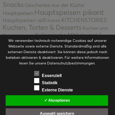
Snacks
Geschenke aus der Küche
Hauptspeisen pikant
Hauptspeisen
KITCHENSTORIES
Hauptspeisen süß
Kekse
Kuchen, Torten & Desserts
Kuchen und
Kulinarische Mitbringsel &
Desserts
Kulinarik
Wir verwenden technisch notwendige Cookies auf unserer
Eingemachtes
Resteküche
Ohne Kategorie
Ostern
Webseite sowie externe Dienste. Standardmäßig sind alle
Slider
Startseite
Rezepte
Saisonal
externen Dienste deaktiviert. Sie können diese jedoch nach
Suppen, Salate & Vorspeisen
belieben aktivieren & deaktivieren. Für weitere Informationen
Vorspeisen &
lesen Sie unsere Datenschutzbestimmungen.
Vorspeisen, Salate & Suppen
Suppen
Weihnachten
Workshops & Events
Essenziell
Statistik
Externe Dienste
✓ Akzeptieren
FACEBOOK
PINTEREST
EMAIL
INSTAGRAM
RSS
Auswahl speichern