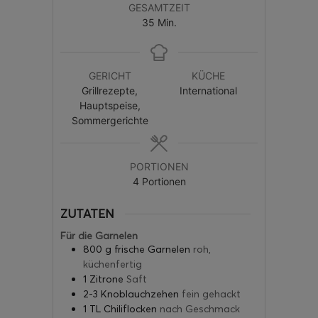
GESAMTZEIT
35
Min.
GERICHT
KÜCHE
Grillrezepte,
International
Hauptspeise,
Sommergerichte
PORTIONEN
4
Portionen
ZUTATEN
Für die Garnelen
800
g
frische Garnelen
roh,
küchenfertig
1
Zitrone
Saft
2-3
Knoblauchzehen
fein gehackt
1
TL
Chiliflocken
nach Geschmack