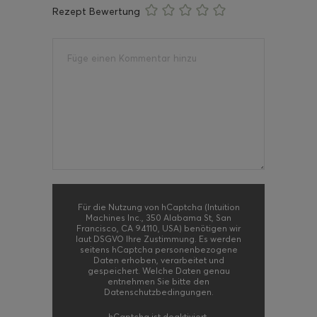
Rezept Bewertung
Für die Nutzung von hCaptcha (Intuition
Machines Inc., 350 Alabama St, San
Francisco, CA 94110, USA) benötigen wir
laut DSGVO Ihre Zustimmung. Es werden
seitens hCaptcha personenbezogene
Daten erhoben, verarbeitet und
gespeichert. Welche Daten genau
entnehmen Sie bitte den
Datenschutzbedingungen.
hCaptcha
ist deaktiviert.