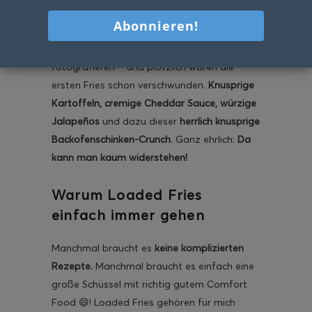
alle in der Küche stehen und
„nur kurz
probieren“
wollen? 😄 Genau so sind diese
Loaded Fries
bei uns. Eigentlich wollte ich sie
fotografieren – und plötzlich waren die
ersten Fries schon verschwunden.
Knusprige
Kartoffeln, cremige Cheddar Sauce, würzige
Jalapeños
und dazu dieser
herrlich knusprige
Backofenschinken-Crunch
. Ganz ehrlich:
Da
kann man kaum widerstehen!
Warum Loaded Fries
einfach immer gehen
Manchmal braucht es
keine komplizierten
Rezepte.
Manchmal braucht es einfach eine
große Schüssel mit richtig gutem Comfort
Food 😄! Loaded Fries gehören für mich