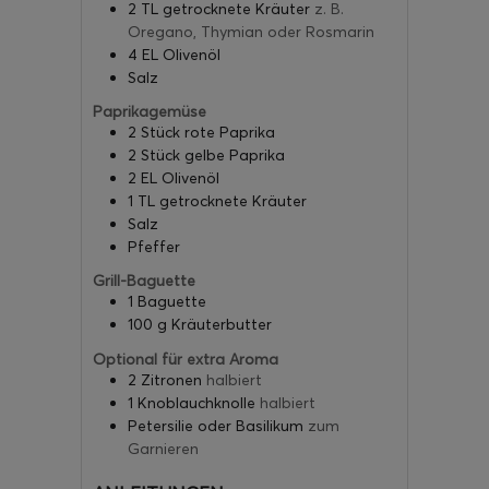
2
TL
getrocknete Kräuter
z. B.
Oregano, Thymian oder Rosmarin
4
EL
Olivenöl
Salz
Paprikagemüse
2
Stück
rote Paprika
2
Stück
gelbe Paprika
2
EL
Olivenöl
1
TL
getrocknete Kräuter
Salz
Pfeffer
Grill-Baguette
1
Baguette
100
g
Kräuterbutter
Optional für extra Aroma
2
Zitronen
halbiert
1
Knoblauchknolle
halbiert
Petersilie oder Basilikum
zum
Garnieren