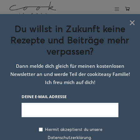
×
Du willst in Zukunft keine
Loaded Fries
Rezepte und Beiträge mehr
verpassen?
9. JUNI 2026
Dann melde dich gleich für meinen kostenlosen
Newsletter an und werde Teil der cookiteasy Familie!
Ich freu mich auf dich!
DEINE E-MAIL ADRESSE
Hiermit akzeptierst du unsere
Kennt Ihr diese Gerichte, bei denen plötzlich
Datenschutzerklärung.