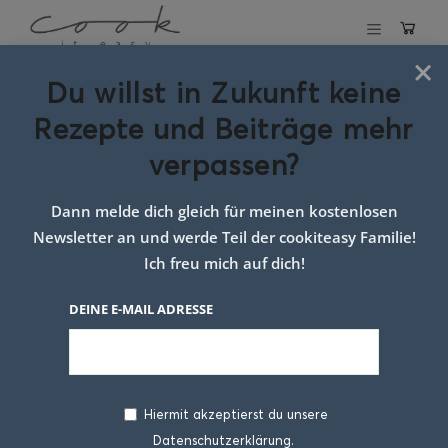
×
Du willst in Zukunft keine
Schlagwort:
Rezepte und Beiträge mehr
schnelles
verpassen?
abendessen
Dann melde dich gleich für meinen kostenlosen
Newsletter an und werde Teil der cookiteasy Familie!
Ich freu mich auf dich!
DEINE E-MAIL ADRESSE
Hiermit akzeptierst du unsere
Datenschutzerklärung.