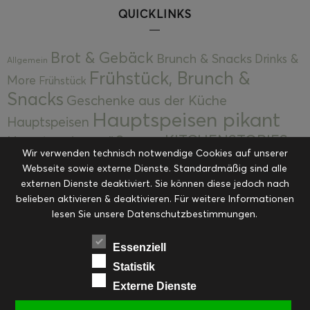
QUICKLINKS
Brot & Gebäck
Brunch & Snacks
Drinks &
Allgemein
Frühstück, Brunch &
More
Frühstück
Snacks
Geschenke aus der Küche
Hauptspeisen pikant
Hauptspeisen
KITCHENSTORIES
Hauptspeisen süß
Kekse
Wir verwenden technisch notwendige Cookies auf unserer
Kuchen, Torten & Desserts
Kuchen und
Webseite sowie externe Dienste. Standardmäßig sind alle
Kulinarische Mitbringsel &
Desserts
externen Dienste deaktiviert. Sie können diese jedoch nach
Kulinarik
Eingemachtes
belieben aktivieren & deaktivieren. Für weitere Informationen
Resteküche
Ohne Kategorie
Ostern
lesen Sie unsere Datenschutzbestimmungen.
Slider
Startseite
Rezepte
Saisonal
Suppen, Salate & Vorspeisen
Vorspeisen &
Essenziell
Vorspeisen, Salate & Suppen
Suppen
Statistik
Weihnachten
Externe Dienste
Workshops & Events