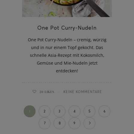
One Pot Curry-Nudeln
One Pot Curry-Nudeln – cremig, würzig
und in nur einem Topf gekocht. Das
schnelle Asia-Rezept mit Kokosmilch,
Gemüse und Mie-Nudeln jetzt
entdecken!
20
LIKES
KEINE KOMMENTARE
1
2
3
4
5
6
7
8
9