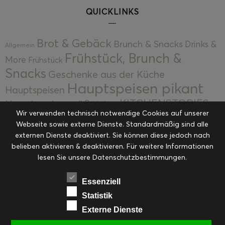
QUICKLINKS
Brot & Gebäck
Brunch & Snacks
Drinks &
Allgemein
Frühstück, Brunch &
More
Frühstück
Snacks
Geschenke aus der Küche
Hauptspeisen pikant
Hauptspeisen
KITCHENSTORIES
Hauptspeisen süß
Kekse
Wir verwenden technisch notwendige Cookies auf unserer
Kuchen, Torten & Desserts
Kuchen und
Webseite sowie externe Dienste. Standardmäßig sind alle
Kulinarische Mitbringsel &
Desserts
externen Dienste deaktiviert. Sie können diese jedoch nach
Kulinarik
Eingemachtes
belieben aktivieren & deaktivieren. Für weitere Informationen
Resteküche
Ohne Kategorie
Ostern
lesen Sie unsere Datenschutzbestimmungen.
Slider
Startseite
Rezepte
Saisonal
Suppen, Salate & Vorspeisen
Vorspeisen &
Essenziell
Vorspeisen, Salate & Suppen
Suppen
Statistik
Weihnachten
Externe Dienste
Workshops & Events