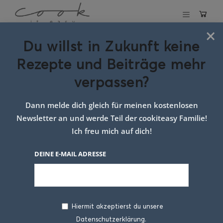
×
Du willst in Zukunft keine
Schlagwort:
Rezepte und Beiträge mehr
einfaches
verpassen?
sommeressen
Dann melde dich gleich für meinen kostenlosen
Newsletter an und werde Teil der cookiteasy Familie!
Ich freu mich auf dich!
DEINE E-MAIL ADRESSE
Hiermit akzeptierst du unsere
Datenschutzerklärung.