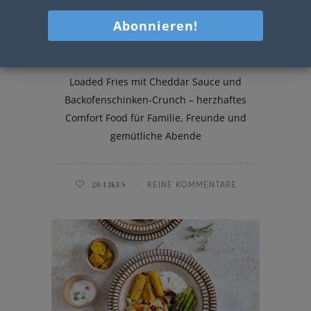
Loaded Fries
Loaded Fries mit Cheddar Sauce und
Backofenschinken-Crunch – herzhaftes
Comfort Food für Familie, Freunde und
gemütliche Abende
20
LIKES
KEINE KOMMENTARE