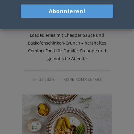
Loaded Fries
Loaded Fries mit Cheddar Sauce und
Backofenschinken-Crunch – herzhaftes
Comfort Food für Familie, Freunde und
gemütliche Abende
20
LIKES
KEINE KOMMENTARE