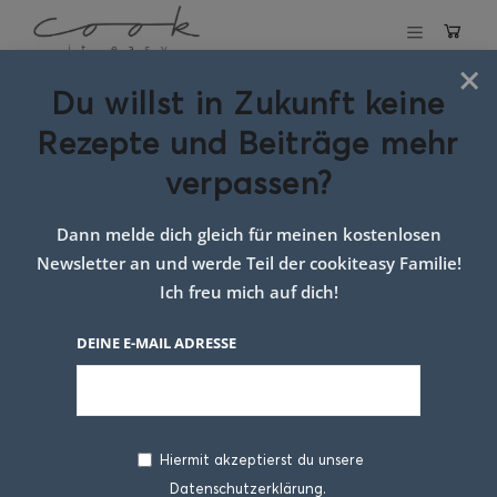
×
Du willst in Zukunft keine
Schlagwort:
Rezepte und Beiträge mehr
herzhaftes rezept
verpassen?
idee
Dann melde dich gleich für meinen kostenlosen
Newsletter an und werde Teil der cookiteasy Familie!
Ich freu mich auf dich!
DEINE E-MAIL ADRESSE
Hiermit akzeptierst du unsere
Datenschutzerklärung.