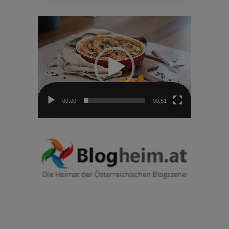
Video-
Player
00:00
00:51