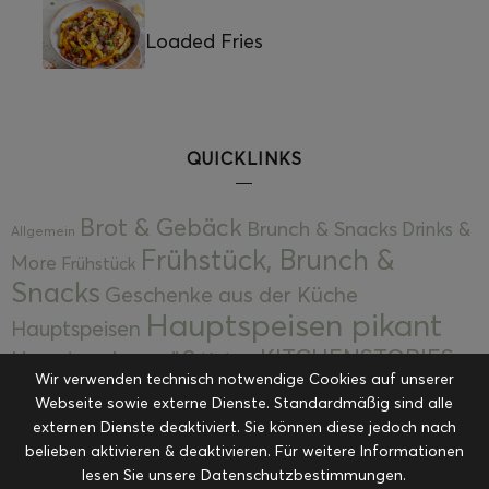
Loaded Fries
QUICKLINKS
Brot & Gebäck
Brunch & Snacks
Drinks &
Allgemein
Frühstück, Brunch &
More
Frühstück
Snacks
Geschenke aus der Küche
Hauptspeisen pikant
Hauptspeisen
KITCHENSTORIES
Hauptspeisen süß
Kekse
Wir verwenden technisch notwendige Cookies auf unserer
Kuchen, Torten & Desserts
Kuchen und
Webseite sowie externe Dienste. Standardmäßig sind alle
Kulinarische Mitbringsel &
Desserts
externen Dienste deaktiviert. Sie können diese jedoch nach
Kulinarik
Eingemachtes
belieben aktivieren & deaktivieren. Für weitere Informationen
Resteküche
Ohne Kategorie
Ostern
lesen Sie unsere Datenschutzbestimmungen.
Slider
Startseite
Rezepte
Saisonal