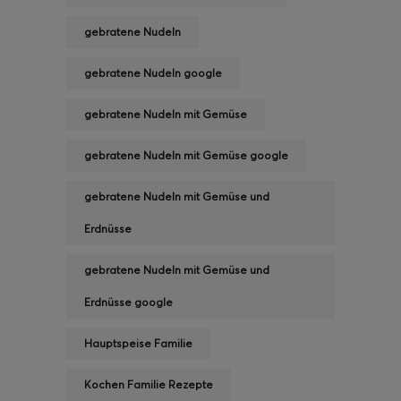
gebratene Nudeln
gebratene Nudeln google
gebratene Nudeln mit Gemüse
gebratene Nudeln mit Gemüse google
gebratene Nudeln mit Gemüse und
Erdnüsse
gebratene Nudeln mit Gemüse und
Erdnüsse google
Hauptspeise Familie
Kochen Familie Rezepte