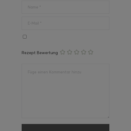
Rezept Bewertung