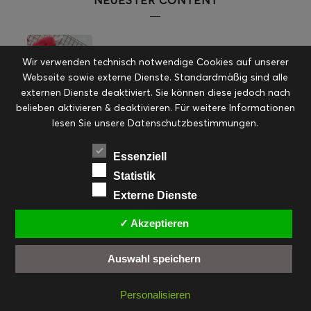
Wir verwenden technisch notwendige Cookies auf unserer
Erdbeer-Joghurt-Eis am Stil
Webseite sowie externe Dienste. Standardmäßig sind alle
externen Dienste deaktiviert. Sie können diese jedoch nach
belieben aktivieren & deaktivieren. Für weitere Informationen
lesen Sie unsere Datenschutzbestimmungen.
Mein neues Airfryer E-Book
Essenziell
Statistik
Externe Dienste
✓ Akzeptieren
Loaded Fries
Auswahl speichern
Personalisieren
QUICKLINKS