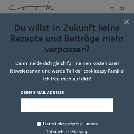
×
Du willst in Zukunft keine
Gebratene Nudeln mit
Rezepte und Beiträge mehr
Gemüse
verpassen?
22. FEBRUAR 2019
Dann melde dich gleich für meinen kostenlosen
Newsletter an und werde Teil der cookiteasy Familie!
Ich freu mich auf dich!
DEINE E-MAIL ADRESSE
Hiermit akzeptierst du unsere
Datenschutzerklärung.