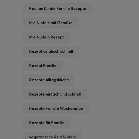
Kochen für die Familie Rezepte
Mie Nudeln mit Gemüse
Mie Nudeln Rezept
Rezept asiatisch schnell
Rezept Familie
Rezepte Alltagsküche
Rezepte einfach und schnell
Rezepte Familie Wochenplan
Rezepte für Familie
vegetarische Asia Nudeln