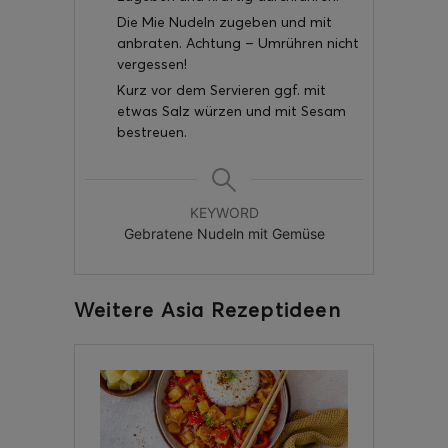
Die Mie Nudeln zugeben und mit
anbraten. Achtung – Umrühren nicht
vergessen!
Kurz vor dem Servieren ggf. mit
etwas Salz würzen und mit Sesam
bestreuen.
KEYWORD
Gebratene Nudeln mit Gemüse
Weitere Asia Rezeptideen