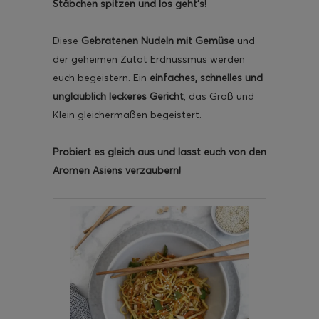
Stäbchen spitzen und los geht’s!
Diese
Gebratenen Nudeln mit Gemüse
und
der geheimen Zutat Erdnussmus werden
euch begeistern. Ein
einfaches, schnelles und
unglaublich leckeres Gericht
, das Groß und
Klein gleichermaßen begeistert.
Probiert es gleich aus und lasst euch von den
Aromen Asiens verzaubern!