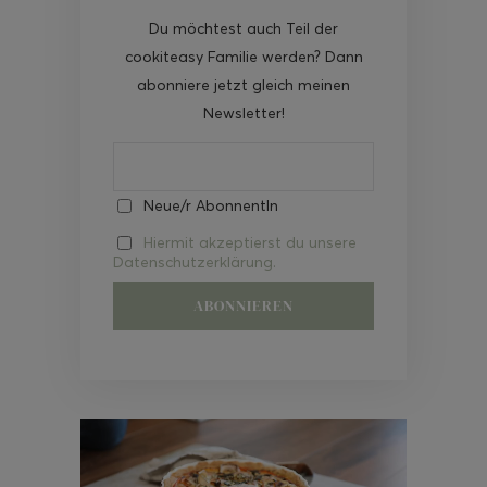
Du möchtest auch Teil der
cookiteasy Familie werden? Dann
abonniere jetzt gleich meinen
Newsletter!
Neue/r AbonnentIn
Hiermit akzeptierst du unsere
Datenschutzerklärung.
Video-
Player