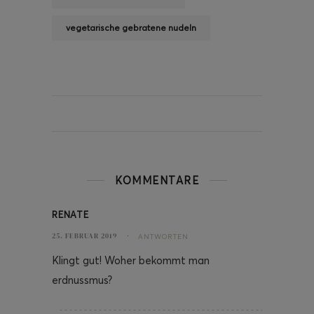
vegetarische gebratene nudeln
KOMMENTARE
RENATE
25. FEBRUAR 2019
ANTWORTEN
Klingt gut! Woher bekommt man
erdnussmus?