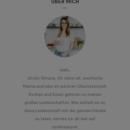
ÜBER MICH
Hallo
,
ich bin Simone, 40 Jahre alt, zweifache
Mama und lebe im schönen Oberösterreich.
Kochen und Essen gehören zu meinen
großen Leidenschaften. Wie einfach es ist,
diese Leidenschaft mit der ganzen Familie
zu teilen, verrate ich dir hier auf
cookiteasy.at.