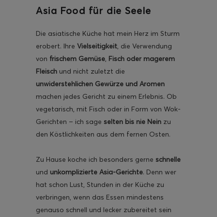
Asia Food für die Seele
Die asiatische Küche hat mein Herz im Sturm
erobert. Ihre
Vielseitigkeit
, die Verwendung
ghurt-Eis am Stil
von
frischem Gemüse
,
Fisch oder magerem
Fleisch
und nicht zuletzt die
unwiderstehlichen Gewürze und Aromen
machen jedes Gericht zu einem Erlebnis. Ob
vegetarisch, mit Fisch oder in Form von Wok-
Gerichten – ich sage
selten bis nie Nein
zu
den Köstlichkeiten aus dem fernen Osten.
Zu Hause koche ich besonders gerne
schnelle
und
unkomplizierte Asia-Gerichte
. Denn wer
hat schon Lust, Stunden in der Küche zu
verbringen, wenn das Essen mindestens
genauso schnell und lecker zubereitet sein