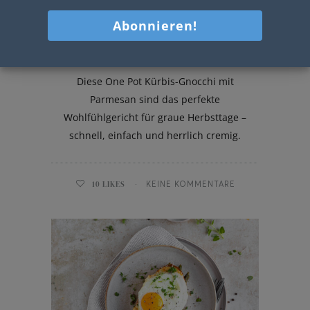
One Pot Kürbis Gnocchi
Diese One Pot Kürbis-Gnocchi mit
Parmesan sind das perfekte
Wohlfühlgericht für graue Herbsttage –
schnell, einfach und herrlich cremig.
10
LIKES
KEINE KOMMENTARE