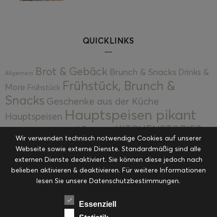
QUICKLINKS
Brot & Gebäck
Brunch & Snacks
Drinks &
Allgemein
Frühstück, Brunch &
More
Frühstück
Snacks
Geschenke aus der Küche
Hauptspeisen pikant
Hauptspeisen
KITCHENSTORIES
Hauptspeisen süß
Kekse
Wir verwenden technisch notwendige Cookies auf unserer
Kuchen, Torten & Desserts
Kuchen und
Webseite sowie externe Dienste. Standardmäßig sind alle
Kulinarische Mitbringsel &
Desserts
externen Dienste deaktiviert. Sie können diese jedoch nach
Kulinarik
Eingemachtes
belieben aktivieren & deaktivieren. Für weitere Informationen
Resteküche
Ohne Kategorie
Ostern
lesen Sie unsere Datenschutzbestimmungen.
Slider
Startseite
Rezepte
Saisonal
Suppen, Salate & Vorspeisen
Vorspeisen &
Essenziell
Vorspeisen, Salate & Suppen
Suppen