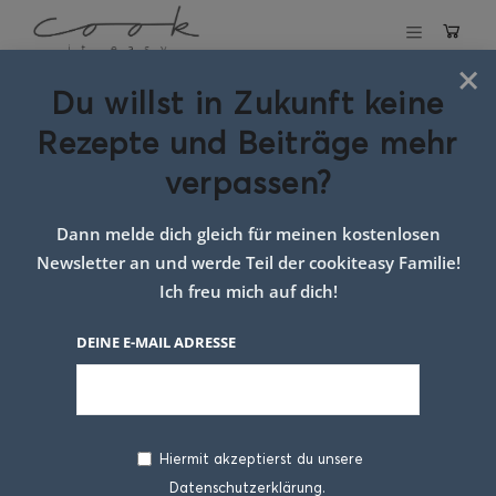
×
Du willst in Zukunft keine
Schlagwort:
Rezepte und Beiträge mehr
Rezepte Familie
verpassen?
Wochenplan
Dann melde dich gleich für meinen kostenlosen
Newsletter an und werde Teil der cookiteasy Familie!
Ich freu mich auf dich!
DEINE E-MAIL ADRESSE
Hiermit akzeptierst du unsere
Datenschutzerklärung.