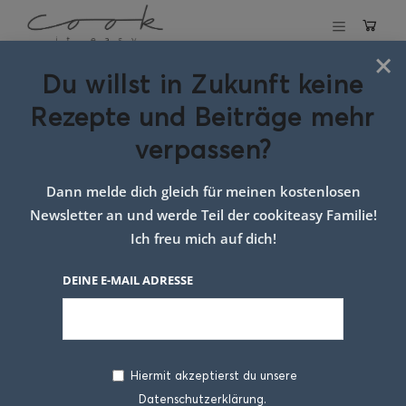
×
Du willst in Zukunft keine
Schlagwort:
Rezepte und Beiträge mehr
Kochen für die
verpassen?
Familie Rezepte
Dann melde dich gleich für meinen kostenlosen
Newsletter an und werde Teil der cookiteasy Familie!
Ich freu mich auf dich!
DEINE E-MAIL ADRESSE
Hiermit akzeptierst du unsere
Datenschutzerklärung.