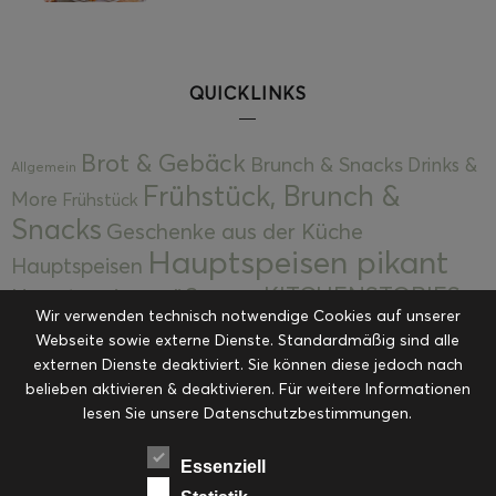
QUICKLINKS
Brot & Gebäck
Brunch & Snacks
Drinks &
Allgemein
Frühstück, Brunch &
More
Frühstück
Snacks
Geschenke aus der Küche
Hauptspeisen pikant
Hauptspeisen
KITCHENSTORIES
Hauptspeisen süß
Kekse
Wir verwenden technisch notwendige Cookies auf unserer
Kuchen, Torten & Desserts
Kuchen und
Webseite sowie externe Dienste. Standardmäßig sind alle
Kulinarische Mitbringsel &
Desserts
externen Dienste deaktiviert. Sie können diese jedoch nach
Kulinarik
Eingemachtes
belieben aktivieren & deaktivieren. Für weitere Informationen
Resteküche
Ohne Kategorie
Ostern
lesen Sie unsere Datenschutzbestimmungen.
Slider
Startseite
Rezepte
Saisonal
Suppen, Salate & Vorspeisen
Vorspeisen &
Essenziell
Vorspeisen, Salate & Suppen
Suppen