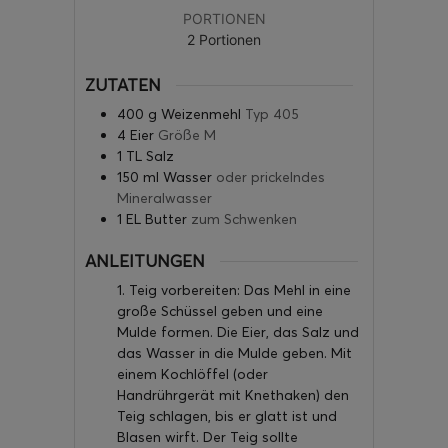
PORTIONEN
2
Portionen
ZUTATEN
400
g
Weizenmehl
Typ 405
4
Eier
Größe M
1
TL Salz
150
ml
Wasser
oder prickelndes
Mineralwasser
1
EL Butter
zum Schwenken
ANLEITUNGEN
1. Teig vorbereiten: Das Mehl in eine
große Schüssel geben und eine
Mulde formen. Die Eier, das Salz und
das Wasser in die Mulde geben. Mit
einem Kochlöffel (oder
Handrührgerät mit Knethaken) den
Teig schlagen, bis er glatt ist und
Blasen wirft. Der Teig sollte