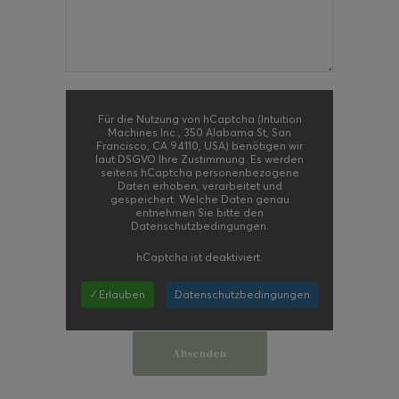
Für die Nutzung von hCaptcha (Intuition
Machines Inc., 350 Alabama St, San
Francisco, CA 94110, USA) benötigen wir
laut DSGVO Ihre Zustimmung. Es werden
seitens hCaptcha personenbezogene
Daten erhoben, verarbeitet und
gespeichert. Welche Daten genau
entnehmen Sie bitte den
Datenschutzbedingungen.
hCaptcha
ist deaktiviert.
✓ Erlauben
Datenschutzbedingungen