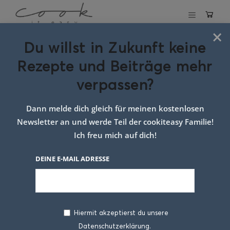
×
Du willst in Zukunft keine
Ofengulasch
Rezepte und Beiträge mehr
verpassen?
6. NOVEMBER 2025
Dann melde dich gleich für meinen kostenlosen
Newsletter an und werde Teil der cookiteasy Familie!
Ich freu mich auf dich!
DEINE E-MAIL ADRESSE
Hiermit akzeptierst du unsere
Wenn es draußen schon früh dunkel ist und
Datenschutzerklärung.