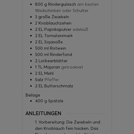
800
g
Rindergulasch
am besten
Wadschinken oder Schulter
3
große Zwiebeln
2
Knoblauchzehen
2
EL Paprikapulver
edelsüß
2
EL Tomatenmark
2
EL Sojasoße
500
ml
Rotwein
500
ml
Rinderfond
2
Lorbeerblätter
1
TL Majoran
getrocknet
2
EL Mehl
Salz
Pfeffer
2
EL Butterschmalz
Beilage
400
g
Spätzle
ANLEITUNGEN
1. Vorbereitung: Die Zwiebeln und
den Knoblauch fein hacken. Das