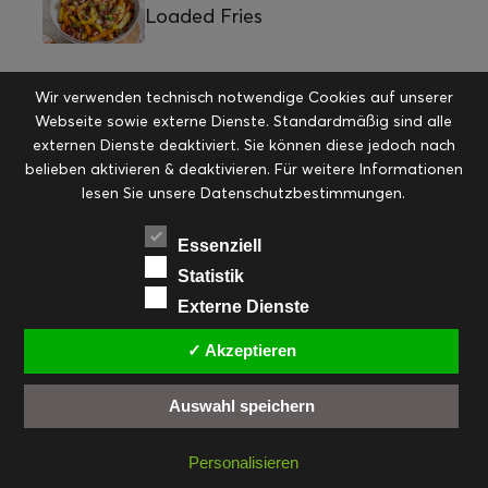
Loaded Fries
Wir verwenden technisch notwendige Cookies auf unserer
Webseite sowie externe Dienste. Standardmäßig sind alle
QUICKLINKS
externen Dienste deaktiviert. Sie können diese jedoch nach
belieben aktivieren & deaktivieren. Für weitere Informationen
lesen Sie unsere Datenschutzbestimmungen.
Brot & Gebäck
Brunch & Snacks
Drinks &
Allgemein
Frühstück, Brunch &
More
Frühstück
Essenziell
Snacks
Geschenke aus der Küche
Statistik
Hauptspeisen pikant
Hauptspeisen
Externe Dienste
KITCHENSTORIES
Hauptspeisen süß
Kekse
✓ Akzeptieren
Kuchen, Torten & Desserts
Kuchen und
Kulinarische Mitbringsel &
Desserts
Kulinarik
Auswahl speichern
Eingemachtes
Resteküche
Ohne Kategorie
Ostern
Slider
Startseite
Rezepte
Saisonal
Personalisieren