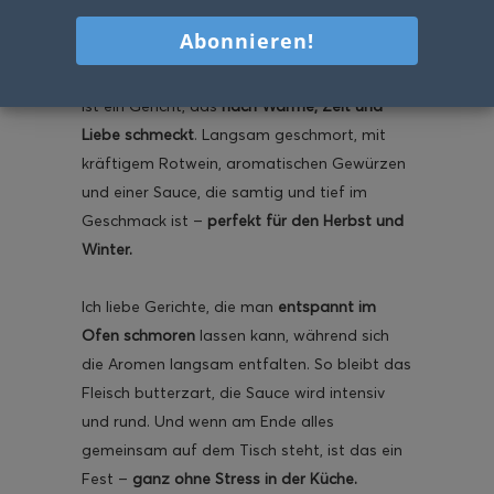
der Duft von Zwiebeln, Rotwein und
Gewürzen durchs Haus zieht, weiß man:
Es
ist wieder Gulasch-Zeit!
Dieses
Ofengulasch
ist ein Gericht, das
nach Wärme, Zeit und
Liebe schmeckt
. Langsam geschmort, mit
kräftigem Rotwein, aromatischen Gewürzen
und einer Sauce, die samtig und tief im
Geschmack ist –
perfekt für den Herbst und
Winter.
Ich liebe Gerichte, die man
entspannt im
Ofen schmoren
lassen kann, während sich
die Aromen langsam entfalten. So bleibt das
Fleisch butterzart, die Sauce wird intensiv
und rund. Und wenn am Ende alles
gemeinsam auf dem Tisch steht, ist das ein
Fest –
ganz ohne Stress in der Küche.