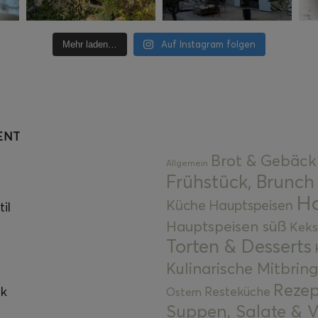
Auf Instagram folgen
Mehr laden…
ENT
Brot & Gebäck
Allgemein
Frühstück, Brunch
Ha
Küche
Hauptspeisen
il
Hauptspeisen süß
Keks
Torten & Desserts
Kulinarische Mitbrin
Rezep
ok
Resteküche
Ostern
Suppen, Salate & V