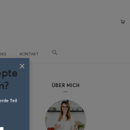
OKS
KONTAKT
×
epte
n?
ÜBER MICH
rde Teil