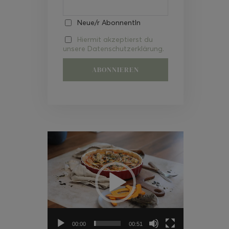
Neue/r AbonnentIn
Hiermit akzeptierst du
unsere Datenschutzerklärung.
Video-
Player
00:00
00:51