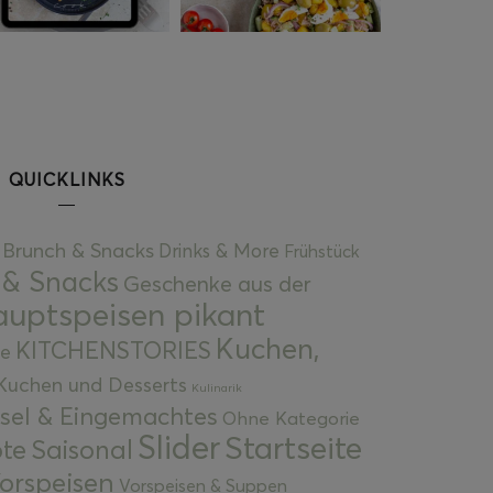
QUICKLINKS
Brunch & Snacks
Drinks & More
Frühstück
 & Snacks
Geschenke aus der
uptspeisen pikant
Kuchen,
KITCHENSTORIES
e
Kuchen und Desserts
Kulinarik
gsel & Eingemachtes
Ohne Kategorie
Slider
Startseite
te
Saisonal
orspeisen
Vorspeisen & Suppen