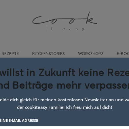
REZEPTE
KITCHENSTORIES
WORKSHOPS
E-BO
willst in Zukunft keine Rez
nd Beiträge mehr verpasse
indergulasch im Ofen
lde dich gleich für meinen kostenlosen Newsletter an und we
der cookiteasy Familie! Ich freu mich auf dich!
EINE E-MAIL ADRESSE