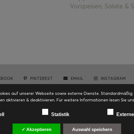
Vorspeisen, Salate &
EBOOK
PINTEREST
EMAIL
INSTAGRAM
© cookiteasy.at by Simone Kemptner | powered by
ECKER Digital IT Solutions
ies auf unserer Webseite sowie externe Dienste. Standardmäßig sin
en aktivieren & deaktivieren. Für weitere Informationen lesen Sie
ell
Statistik
Externe
✓ Akzeptieren
Auswahl speichern