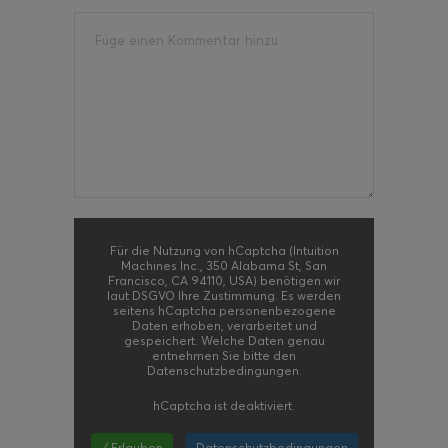
Für die Nutzung von hCaptcha (Intuition
Machines Inc., 350 Alabama St, San
Francisco, CA 94110, USA) benötigen wir
laut DSGVO Ihre Zustimmung. Es werden
seitens hCaptcha personenbezogene
Daten erhoben, verarbeitet und
gespeichert. Welche Daten genau
entnehmen Sie bitte den
Datenschutzbedingungen.
hCaptcha
ist deaktiviert.
✓ Erlauben
Datenschutzbedingungen