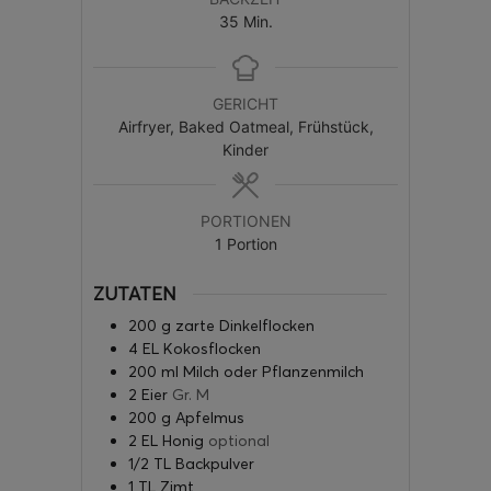
35
Min.
GERICHT
Airfryer, Baked Oatmeal, Frühstück,
Kinder
PORTIONEN
1
Portion
ZUTATEN
200
g
zarte Dinkelflocken
4
EL Kokosflocken
200
ml
Milch oder Pflanzenmilch
2
Eier
Gr. M
200
g
Apfelmus
2
EL Honig
optional
1/2
TL Backpulver
1
TL Zimt