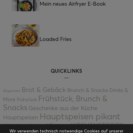
Mein neues Airfryer E-Book
Loaded Fries
QUICKLINKS
Brot & Gebäck
Brunch & Snacks
Drinks &
Allgemein
Frühstück, Brunch &
More
Frühstück
Snacks
Geschenke aus der Küche
Hauptspeisen pikant
Hauptspeisen
KITCHENSTORIES
Hauptspeisen süß
Kekse
Wir verwenden technisch notwendige Cookies auf unserer