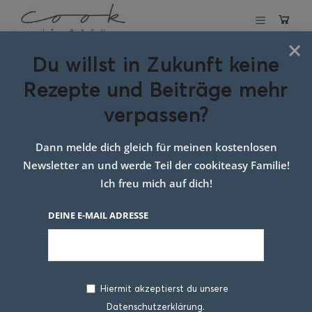
×
Du willst in Zukunft keine
Baked Oatmeal mit
Rezepte und Beiträge mehr
Beeren
verpassen?
24. APRIL 2025
Dann melde dich gleich für meinen kostenlosen
Newsletter an und werde Teil der cookiteasy Familie!
Ich freu mich auf dich!
DEINE E-MAIL ADRESSE
Hiermit akzeptierst du unsere
Datenschutzerklärung.