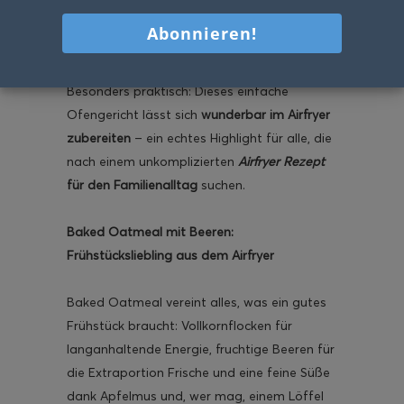
Wenn der Morgen nach einem warmen,
sättigenden Frühstück ruft, ist
Baked
Oatmeal mit Beeren genau das Richtige
.
Besonders praktisch: Dieses einfache
Ofengericht lässt sich
wunderbar im Airfryer
zubereiten
– ein echtes Highlight für alle, die
nach einem unkomplizierten
Airfryer Rezept
für den Familienalltag
suchen.
Baked Oatmeal mit Beeren:
Frühstücksliebling aus dem Airfryer
Baked Oatmeal vereint alles, was ein gutes
Frühstück braucht: Vollkornflocken für
langanhaltende Energie, fruchtige Beeren für
die Extraportion Frische und eine feine Süße
dank Apfelmus und, wer mag, einem Löffel