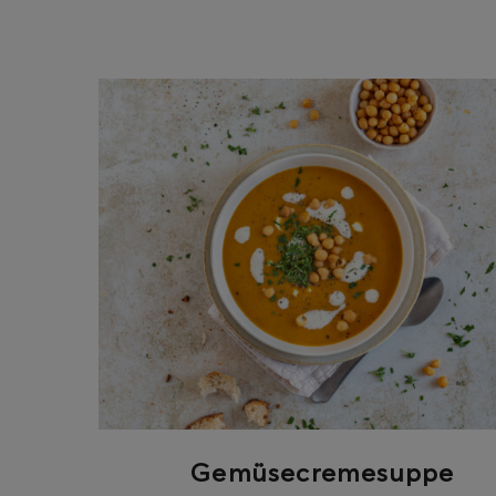
ghurt-Eis am Stil
Gemüsecremesuppe