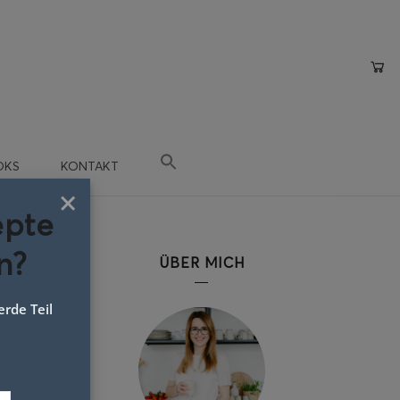
OKS
KONTAKT
×
epte
n?
ÜBER MICH
rde Teil