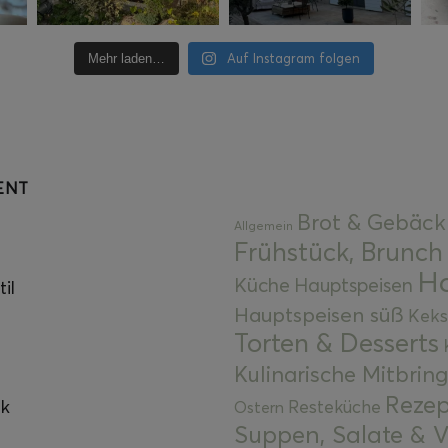
Auf Instagram folgen
Mehr laden…
ENT
Brot & Gebäck
Allgemein
Frühstück, Brunch
Ha
Küche
Hauptspeisen
il
Hauptspeisen süß
Keks
Torten & Desserts
Kulinarische Mitbrin
Rezep
ok
Resteküche
Ostern
Suppen, Salate & V