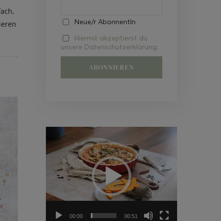
fach,
Neue/r AbonnentIn
ieren
Hiermit akzeptierst du
unsere Datenschutzerklärung.
Video-
Player
00:00
00:51