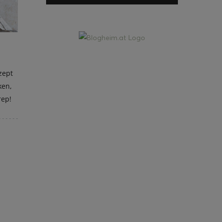
zept
ken,
rep!