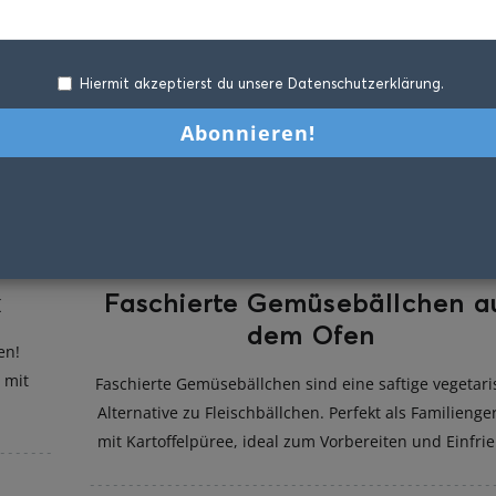
Hiermit akzeptierst du unsere Datenschutzerklärung.
k
Faschierte Gemüsebällchen a
dem Ofen
en!
 mit
Faschierte Gemüsebällchen sind eine saftige vegetar
Alternative zu Fleischbällchen. Perfekt als Familienge
mit Kartoffelpüree, ideal zum Vorbereiten und Einfrie