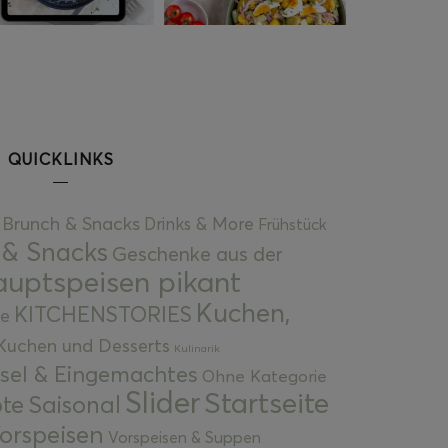
QUICKLINKS
Brunch & Snacks
Drinks & More
Frühstück
 & Snacks
Geschenke aus der
uptspeisen pikant
Kuchen,
KITCHENSTORIES
e
Kuchen und Desserts
Kulinarik
gsel & Eingemachtes
Ohne Kategorie
Slider
Startseite
te
Saisonal
orspeisen
Vorspeisen & Suppen