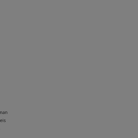
 man
eis
5