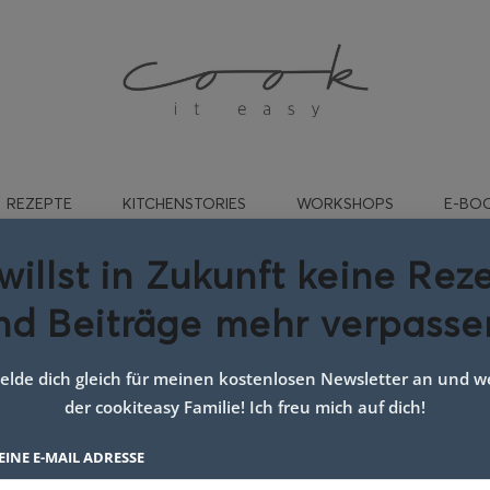
REZEPTE
KITCHENSTORIES
WORKSHOPS
E-BO
willst in Zukunft keine Rez
nd Beiträge mehr verpasse
esunde familienküche
lde dich gleich für meinen kostenlosen Newsletter an und we
der cookiteasy Familie! Ich freu mich auf dich!
EINE E-MAIL ADRESSE