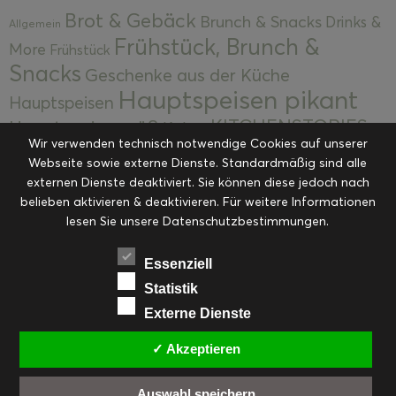
Brot & Gebäck
Brunch & Snacks
Drinks &
Allgemein
Frühstück, Brunch &
More
Frühstück
Snacks
Geschenke aus der Küche
Hauptspeisen pikant
Hauptspeisen
KITCHENSTORIES
Hauptspeisen süß
Kekse
Wir verwenden technisch notwendige Cookies auf unserer
Kuchen, Torten & Desserts
Kuchen und
Webseite sowie externe Dienste. Standardmäßig sind alle
Kulinarische Mitbringsel &
Desserts
externen Dienste deaktiviert. Sie können diese jedoch nach
Kulinarik
Eingemachtes
belieben aktivieren & deaktivieren. Für weitere Informationen
Resteküche
Ohne Kategorie
Ostern
lesen Sie unsere Datenschutzbestimmungen.
Slider
Startseite
Rezepte
Saisonal
Suppen, Salate & Vorspeisen
Vorspeisen &
Essenziell
Vorspeisen, Salate & Suppen
Suppen
Statistik
Weihnachten
Externe Dienste
Workshops & Events
✓ Akzeptieren
Auswahl speichern