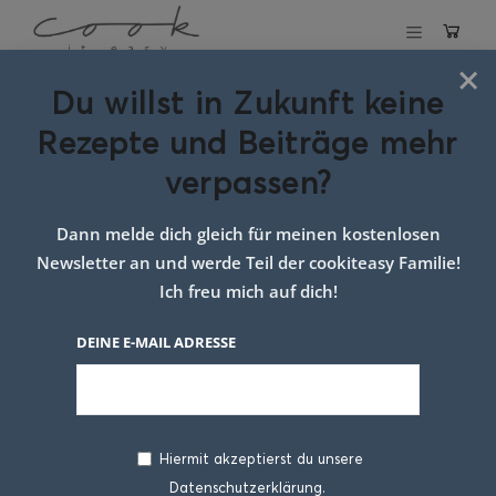
×
Du willst in Zukunft keine
Schlagwort:
Rezepte und Beiträge mehr
bratnudeln mit
verpassen?
Gemüse und
Dann melde dich gleich für meinen kostenlosen
Erdnüssen google
Newsletter an und werde Teil der cookiteasy Familie!
Ich freu mich auf dich!
DEINE E-MAIL ADRESSE
Hiermit akzeptierst du unsere
Datenschutzerklärung.