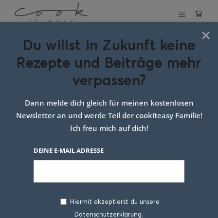
×
Du willst in Zukunft keine
Schlagwort:
Rezepte und Beiträge mehr
spargel rezept
verpassen?
Dann melde dich gleich für meinen kostenlosen
Newsletter an und werde Teil der cookiteasy Familie!
Ich freu mich auf dich!
DEINE E-MAIL ADRESSE
Hiermit akzeptierst du unsere
Datenschutzerklärung.