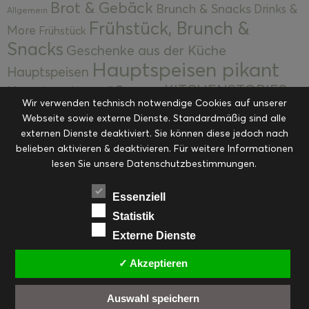
Brot & Gebäck
Brunch & Snacks
Drinks &
Allgemein
Frühstück, Brunch &
More
Frühstück
Snacks
Geschenke aus der Küche
Hauptspeisen pikant
Hauptspeisen
KITCHENSTORIES
Hauptspeisen süß
Kekse
Wir verwenden technisch notwendige Cookies auf unserer
Kuchen, Torten & Desserts
Kuchen und
Webseite sowie externe Dienste. Standardmäßig sind alle
Kulinarische Mitbringsel &
Desserts
externen Dienste deaktiviert. Sie können diese jedoch nach
Kulinarik
Eingemachtes
belieben aktivieren & deaktivieren. Für weitere Informationen
Resteküche
Ohne Kategorie
Ostern
lesen Sie unsere Datenschutzbestimmungen.
Slider
Startseite
Rezepte
Saisonal
Suppen, Salate & Vorspeisen
Vorspeisen &
Essenziell
Vorspeisen, Salate & Suppen
Suppen
Statistik
Weihnachten
Externe Dienste
Workshops & Events
✓ Akzeptieren
Auswahl speichern