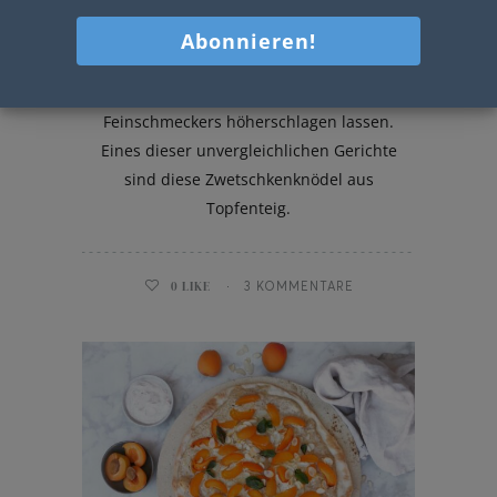
Topfenteig
In der österreichischen Küche gibt es
viele Desserts, die das Herz jedes
Feinschmeckers höherschlagen lassen.
Eines dieser unvergleichlichen Gerichte
sind diese Zwetschkenknödel aus
Topfenteig.
0
LIKE
3 KOMMENTARE