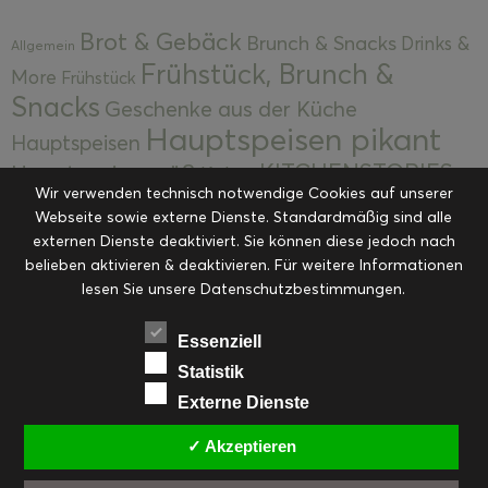
Brot & Gebäck
Brunch & Snacks
Drinks &
Allgemein
Frühstück, Brunch &
More
Frühstück
Snacks
Geschenke aus der Küche
Hauptspeisen pikant
Hauptspeisen
KITCHENSTORIES
Hauptspeisen süß
Kekse
Wir verwenden technisch notwendige Cookies auf unserer
Kuchen, Torten & Desserts
Kuchen und
Webseite sowie externe Dienste. Standardmäßig sind alle
Kulinarische Mitbringsel &
Desserts
externen Dienste deaktiviert. Sie können diese jedoch nach
Kulinarik
Eingemachtes
belieben aktivieren & deaktivieren. Für weitere Informationen
Resteküche
Ohne Kategorie
Ostern
lesen Sie unsere Datenschutzbestimmungen.
Slider
Startseite
Rezepte
Saisonal
Suppen, Salate & Vorspeisen
Vorspeisen &
Essenziell
Vorspeisen, Salate & Suppen
Suppen
Statistik
Weihnachten
Externe Dienste
Workshops & Events
✓ Akzeptieren