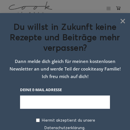
×
Du willst in Zukunft keine
Hauptspeisen süß
Rezepte und Beiträge mehr
verpassen?
Dann melde dich gleich für meinen kostenlosen
Newsletter an und werde Teil der cookiteasy Familie!
Ich freu mich auf dich!
DEINE E-MAIL ADRESSE
Hiermit akzeptierst du unsere
Datenschutzerklärung.
Zwetschkenknödel aus