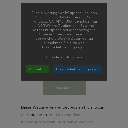
Für die Nutzung von hCaptcha (Intuition
Machines Inc., 350 Alabama St, San
Francisco, CA 94110, USA) benötigen wir
laut DSGVO Ihre Zustimmung. Es werden
seitens hCaptcha personenbezogene
Daten erhoben, verarbeitet und
gespeichert. Welche Daten genau
entnehmen Sie bitte den
Datenschutzbedingungen.
hCaptcha
ist deaktiviert.
✓ Erlauben
Datenschutzbedingungen
Diese Website verwendet Akismet, um Spam
zu reduzieren.
Erfahre, wie deine
Kommentardaten verarbeitet werden.