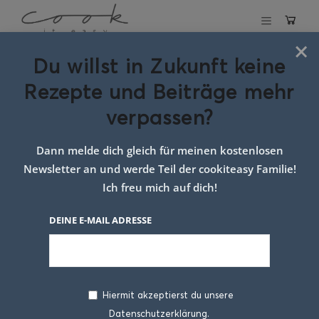
×
Du willst in Zukunft keine
Apfelstrudel
Rezepte und Beiträge mehr
verpassen?
17. MAI 2018
Dann melde dich gleich für meinen kostenlosen
Newsletter an und werde Teil der cookiteasy Familie!
Ich freu mich auf dich!
DEINE E-MAIL ADRESSE
Hiermit akzeptierst du unsere
Datenschutzerklärung.