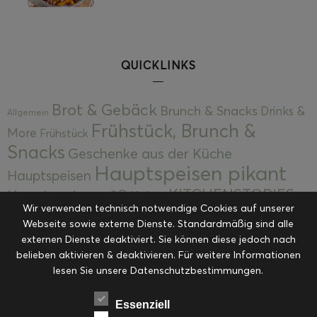
QUICKLINKS
Brot & Gebäck
Brunch & Snacks
Drinks &
Allgemein
Frühstück, Brunch &
More
Frühstück
Snacks
Geschenke aus der Küche
Hauptspeisen pikant
Hauptspeisen
KITCHENSTORIES
Hauptspeisen süß
Kekse
Wir verwenden technisch notwendige Cookies auf unserer
Kuchen, Torten & Desserts
Kuchen und
Webseite sowie externe Dienste. Standardmäßig sind alle
Kulinarische Mitbringsel &
Desserts
externen Dienste deaktiviert. Sie können diese jedoch nach
Kulinarik
Eingemachtes
belieben aktivieren & deaktivieren. Für weitere Informationen
Resteküche
Ohne Kategorie
Ostern
lesen Sie unsere Datenschutzbestimmungen.
Slider
Startseite
Rezepte
Saisonal
Suppen, Salate & Vorspeisen
Vorspeisen &
Essenziell