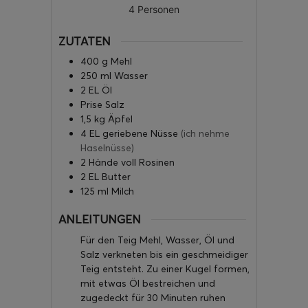
4
Personen
ZUTATEN
400
g
Mehl
250
ml
Wasser
2
EL
Öl
Prise
Salz
1,5
kg
Äpfel
4
EL
geriebene Nüsse
(ich nehme
Haselnüsse)
2
Hände voll
Rosinen
2
EL
Butter
125
ml
Milch
ANLEITUNGEN
Für den Teig Mehl, Wasser, Öl und
Salz verkneten bis ein geschmeidiger
Teig entsteht. Zu einer Kugel formen,
mit etwas Öl bestreichen und
zugedeckt für 30 Minuten ruhen