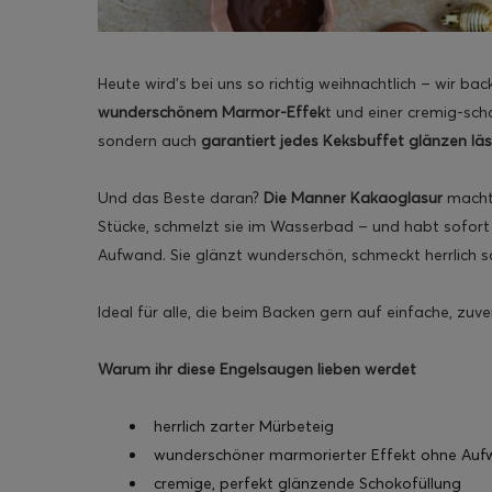
Heute wird’s bei uns so richtig weihnachtlich – wir ba
wunderschönem Marmor-Effek
t und einer cremig-scho
ghurt-Eis am Stil
sondern auch
garantiert jedes Keksbuffet glänzen läs
Und das Beste daran?
Die Manner Kakaoglasur
macht
Stücke, schmelzt sie im Wasserbad – und habt sofort e
Aufwand. Sie glänzt wunderschön, schmeckt herrlich 
Ideal für alle, die beim Backen gern auf einfache, zuv
Warum ihr diese Engelsaugen lieben werdet
herrlich zarter Mürbeteig
wunderschöner marmorierter Effekt ohne Au
cremige, perfekt glänzende Schokofüllung