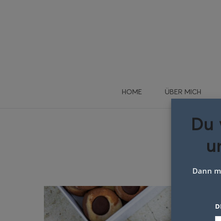
HOME
ÜBER MICH
Du 
u
Marm
Dann me
D