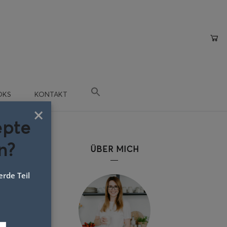
OKS
KONTAKT
×
epte
n?
ÜBER MICH
rde Teil