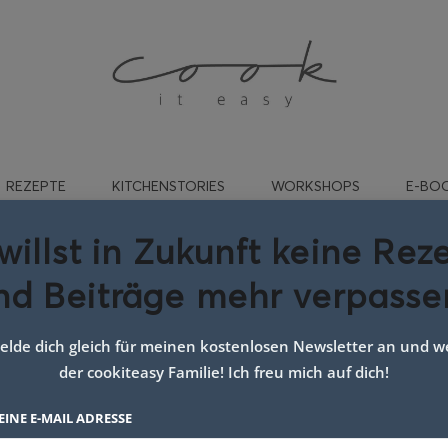
REZEPTE
KITCHENSTORIES
WORKSHOPS
E-BO
willst in Zukunft keine Rez
nd Beiträge mehr verpasse
or-Engelsaugen
26. NOVEMBER 2025
lde dich gleich für meinen kostenlosen Newsletter an und we
der cookiteasy Familie! Ich freu mich auf dich!
EINE E-MAIL ADRESSE