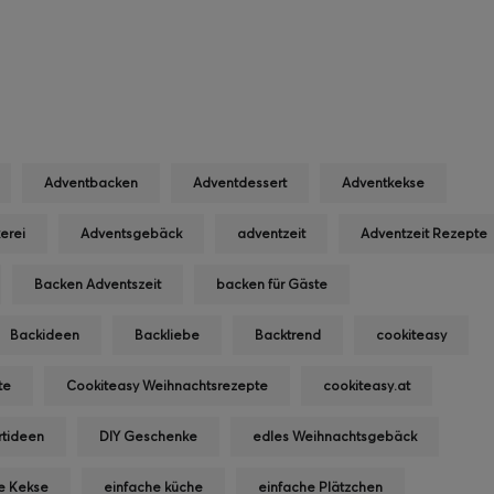
Adventbacken
Adventdessert
Adventkekse
erei
Adventsgebäck
adventzeit
Adventzeit Rezepte
Backen Adventszeit
backen für Gäste
Backideen
Backliebe
Backtrend
cookiteasy
te
Cookiteasy Weihnachtsrezepte
cookiteasy.at
rtideen
DIY Geschenke
edles Weihnachtsgebäck
e Kekse
einfache küche
einfache Plätzchen