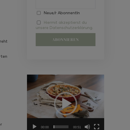
Neue/r AbonnentIn
Hiermit akzeptierst du
unsere Datenschutzerklärung.
reht
rten
Video-
Player
er
00:00
00:51