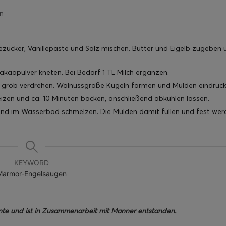
n
lezucker, Vanillepaste und Salz mischen. Butter und Eigelb zugeben 
Kakaopulver kneten. Bei Bedarf 1 TL Milch ergänzen.
g grob verdrehen. Walnussgroße Kugeln formen und Mulden eindrück
izen und ca. 10 Minuten backen, anschließend abkühlen lassen.
und im Wasserbad schmelzen. Die Mulden damit füllen und fest wer
KEYWORD
Marmor-Engelsaugen
te und ist in Zusammenarbeit mit Manner entstanden.