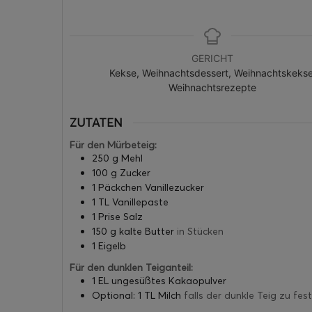
GERICHT
Kekse, Weihnachtsdessert, Weihnachtskekse
Weihnachtsrezepte
ZUTATEN
Für den Mürbeteig:
250 g Mehl
100 g Zucker
1 Päckchen Vanillezucker
1 TL Vanillepaste
1 Prise Salz
150 g kalte Butter
in Stücken
1 Eigelb
Für den dunklen Teiganteil:
1 EL ungesüßtes Kakaopulver
Optional: 1 TL Milch
falls der dunkle Teig zu fes