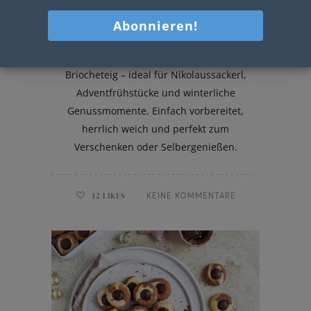
Nikolausstäbe aus Briocheteig
Flaumige Nikolausstäbe aus zartem
Briocheteig – ideal für Nikolaussackerl,
Adventfrühstücke und winterliche
Genussmomente. Einfach vorbereitet,
herrlich weich und perfekt zum
Verschenken oder Selbergenießen.
12
LIKES
KEINE KOMMENTARE