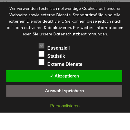
KITCHENSTORIES
Hauptspeisen süß
Kekse
Wir verwenden technisch notwendige Cookies auf unserer
Kuchen, Torten & Desserts
Kuchen und
Webseite sowie externe Dienste. Standardmäßig sind alle
Kulinarische Mitbringsel &
Desserts
externen Dienste deaktiviert. Sie können diese jedoch nach
Kulinarik
Eingemachtes
belieben aktivieren & deaktivieren. Für weitere Informationen
Resteküche
Ohne Kategorie
Ostern
lesen Sie unsere Datenschutzbestimmungen.
Slider
Startseite
Rezepte
Saisonal
Suppen, Salate & Vorspeisen
Vorspeisen &
Essenziell
Vorspeisen, Salate & Suppen
Suppen
Statistik
Weihnachten
Externe Dienste
Workshops & Events
✓ Akzeptieren
Auswahl speichern
FACEBOOK
PINTEREST
EMAIL
INSTAGRAM
RSS
Personalisieren
© cookiteasy.at by Simone Kemptner | powered by
ECKER Digital IT Solutions