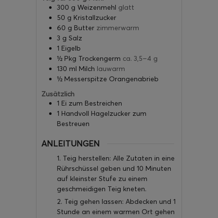
300
g
Weizenmehl
glatt
50
g
Kristallzucker
60
g
Butter
zimmerwarm
3
g
Salz
1
Eigelb
½
Pkg Trockengerm
ca. 3,5–4 g
130
ml
Milch
lauwarm
½
Messerspitze Orangenabrieb
Zusätzlich
1
Ei zum Bestreichen
1
Handvoll Hagelzucker zum
Bestreuen
ANLEITUNGEN
1. Teig herstellen: Alle Zutaten in eine
Rührschüssel geben und 10 Minuten
auf kleinster Stufe zu einem
geschmeidigen Teig kneten.
2. Teig gehen lassen: Abdecken und 1
Stunde an einem warmen Ort gehen