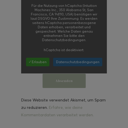
Für die Nutzung von hCaptcha (Intuition
Machines Inc., 350 Alabama St, San
Francisco, CA 94110, USA) benötigen wir
laut DSGVO Ihre Zustimmung. Es werden
seitens hCaptcha personenbezogene
Daten erhoben, verarbeitet und
gespeichert. Welche Daten genau
entnehmen Sie bitte den
Datenschutzbedingungen.
hCaptcha
ist deaktiviert.
✓ Erlauben
Datenschutzbedingungen
Diese Website verwendet Akismet, um Spam
zu reduzieren.
Erfahre, wie deine
Kommentardaten verarbeitet werden.