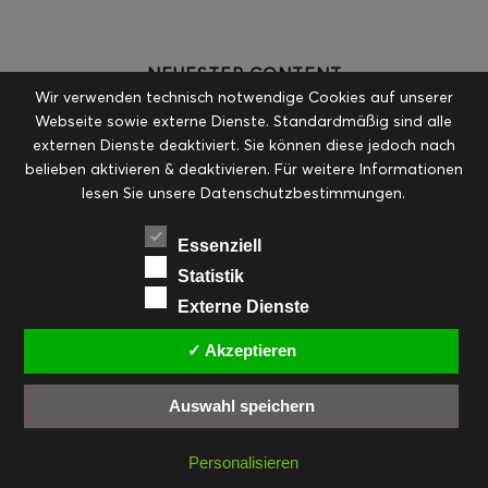
NEUESTER CONTENT
Wir verwenden technisch notwendige Cookies auf unserer
Webseite sowie externe Dienste. Standardmäßig sind alle
externen Dienste deaktiviert. Sie können diese jedoch nach
belieben aktivieren & deaktivieren. Für weitere Informationen
Erdbeer-Joghurt-Eis am Stil
lesen Sie unsere Datenschutzbestimmungen.
Essenziell
Statistik
Externe Dienste
Mein neues Airfryer E-Book
✓ Akzeptieren
Auswahl speichern
Loaded Fries
Personalisieren