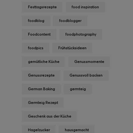
Festtagsrezepte
food inspiration
foodblog
foodblogger
Foodcontent
foodphotography
foodpics
Frühstücksideen
gemütliche Küche
Genussmomente
Genussrezepte
Genussvoll backen
German Baking
germteig
Germteig Rezept
Geschenk aus der Küche
Hagelzucker
hausgemacht