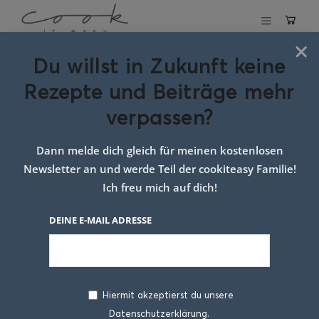
×
Du willst in Zukunft keine
Nikolausstäbe aus
Rezepte und Beiträge mehr
Briocheteig
verpassen?
4. DEZEMBER 2025
Dann melde dich gleich für meinen kostenlosen
Newsletter an und werde Teil der cookiteasy Familie!
Ich freu mich auf dich!
DEINE E-MAIL ADRESSE
Hiermit akzeptierst du unsere
Datenschutzerklärung.