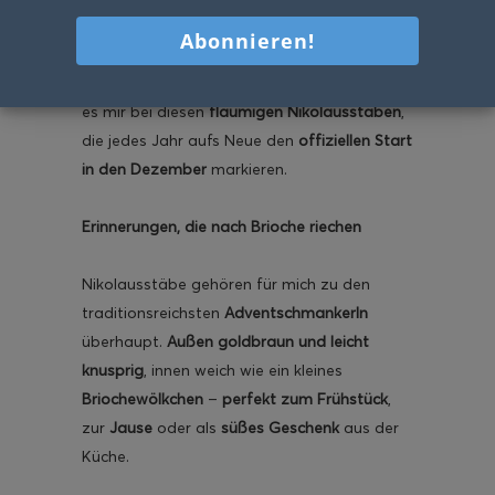
Es gibt Rezepte, die schmecken nach
Kindheit – und dann gibt es solche, die nach
Kindheit und Advent duften. Genau so geht
es mir bei diesen
flaumigen Nikolausstäben
,
die jedes Jahr aufs Neue den
offiziellen Start
in den Dezember
markieren.
Erinnerungen, die nach Brioche riechen
Nikolausstäbe gehören für mich zu den
traditionsreichsten
Adventschmankerln
überhaupt.
Außen goldbraun und leicht
knusprig
, innen weich wie ein kleines
Briochewölkchen
–
perfekt zum Frühstück
,
zur
Jause
oder als
süßes Geschenk
aus der
Küche.