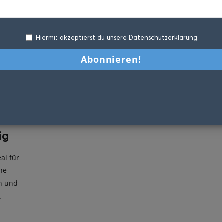
Hiermit akzeptierst du unsere Datenschutzerklärung.
ig
al für
che
ch und
.