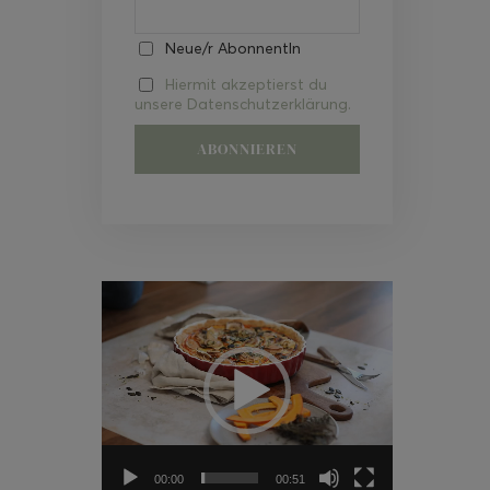
Neue/r AbonnentIn
Hiermit akzeptierst du
unsere Datenschutzerklärung.
Video-
Player
00:00
00:51