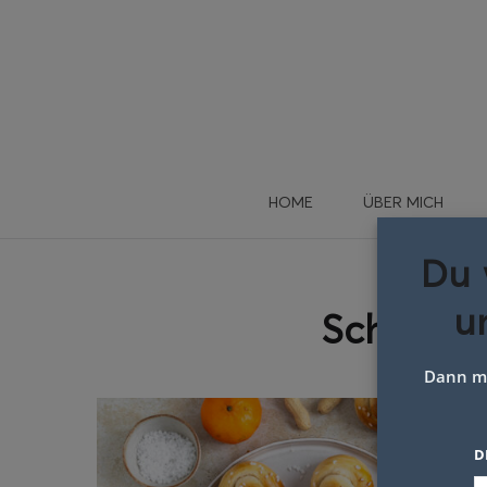
HOME
ÜBER MICH
Du 
u
Schlagwo
Dann me
D