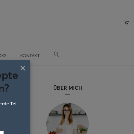
OKS
KONTAKT
×
epte
n?
ÜBER MICH
rde Teil