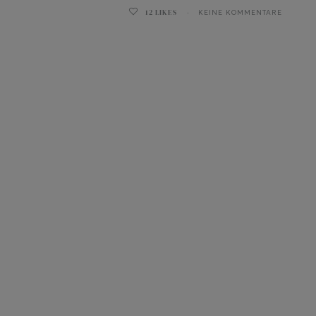
12
LIKES
KEINE KOMMENTARE
ghurt-Eis am Stil