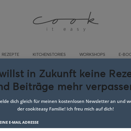
REZEPTE
KITCHENSTORIES
WORKSHOPS
E-BO
willst in Zukunft keine Rez
nd Beiträge mehr verpasse
rt:
sweet bakery
lde dich gleich für meinen kostenlosen Newsletter an und we
der cookiteasy Familie! Ich freu mich auf dich!
EINE E-MAIL ADRESSE