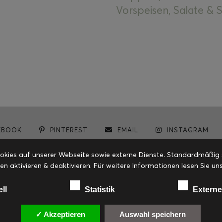
Vorspeisen, Salate &
EBOOK
PINTEREST
EMAIL
INSTAGRAM
© cookiteasy.at by Simone Kemptner | powered by
ECKER Digital IT Solutions
ies auf unserer Webseite sowie externe Dienste. Standardmäßig sin
en aktivieren & deaktivieren. Für weitere Informationen lesen Sie
ell
Statistik
Externe
✓ Akzeptieren
Auswahl speichern