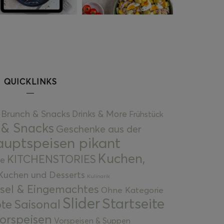
QUICKLINKS
Brunch & Snacks
Drinks & More
Frühstück
 & Snacks
Geschenke aus der
uptspeisen pikant
Kuchen,
KITCHENSTORIES
e
Kuchen und Desserts
Kulinarik
gsel & Eingemachtes
Ohne Kategorie
Slider
Startseite
te
Saisonal
orspeisen
Vorspeisen & Suppen