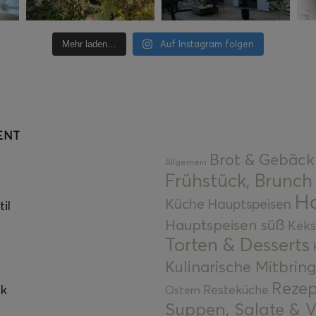
Auf Instagram folgen
Mehr laden…
ENT
Brot & Gebäck
Allgemein
Frühstück, Brunch
Ha
Küche
Hauptspeisen
il
Hauptspeisen süß
Keks
Torten & Desserts
Kulinarische Mitbrin
Rezep
ok
Resteküche
Ostern
Suppen, Salate & V