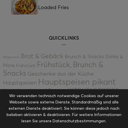
Loaded Fries
QUICKLINKS
Brot & Gebäck
Brunch & Snacks
Drinks &
Allgemein
Frühstück, Brunch &
More
Frühstück
Snacks
Geschenke aus der Küche
Hauptspeisen pikant
Hauptspeisen
KITCHENSTORIES
Hauptspeisen süß
Kekse
Wir verwenden technisch notwendige Cookies auf unserer
Kuchen, Torten & Desserts
Kuchen und
Webseite sowie externe Dienste. Standardmäßig sind alle
Kulinarische Mitbringsel &
Desserts
externen Dienste deaktiviert. Sie können diese jedoch nach
Kulinarik
Eingemachtes
belieben aktivieren & deaktivieren. Für weitere Informationen
Resteküche
Ohne Kategorie
Ostern
lesen Sie unsere Datenschutzbestimmungen.
Slider
Startseite
Rezepte
Saisonal