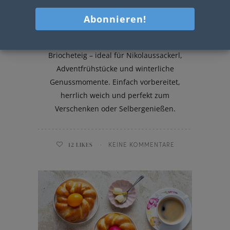
Nikolausstäbe aus Briocheteig
Flaumige Nikolausstäbe aus zartem
Briocheteig – ideal für Nikolaussackerl,
Adventfrühstücke und winterliche
Genussmomente. Einfach vorbereitet,
herrlich weich und perfekt zum
Verschenken oder Selbergenießen.
12
LIKES
KEINE KOMMENTARE