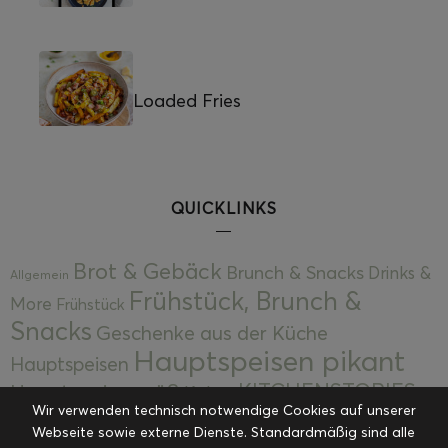
Loaded Fries
QUICKLINKS
Brot & Gebäck
Brunch & Snacks
Drinks &
Allgemein
Frühstück, Brunch &
More
Frühstück
Snacks
Geschenke aus der Küche
Hauptspeisen pikant
Hauptspeisen
KITCHENSTORIES
Hauptspeisen süß
Kekse
Wir verwenden technisch notwendige Cookies auf unserer
Kuchen, Torten & Desserts
Kuchen und
Webseite sowie externe Dienste. Standardmäßig sind alle