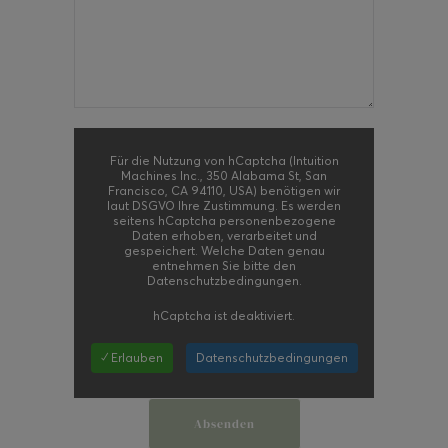
Für die Nutzung von hCaptcha (Intuition
Machines Inc., 350 Alabama St, San
Francisco, CA 94110, USA) benötigen wir
laut DSGVO Ihre Zustimmung. Es werden
seitens hCaptcha personenbezogene
Daten erhoben, verarbeitet und
gespeichert. Welche Daten genau
entnehmen Sie bitte den
Datenschutzbedingungen.
hCaptcha
ist deaktiviert.
✓ Erlauben
Datenschutzbedingungen