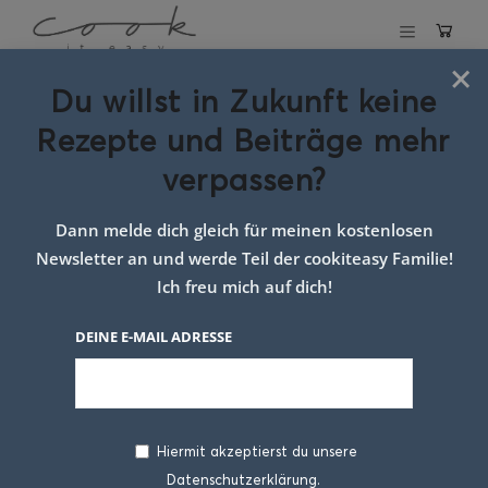
×
Du willst in Zukunft keine
Milchbrötchen
Rezepte und Beiträge mehr
verpassen?
25. FEBRUAR 2018
Dann melde dich gleich für meinen kostenlosen
Newsletter an und werde Teil der cookiteasy Familie!
Ich freu mich auf dich!
DEINE E-MAIL ADRESSE
Hiermit akzeptierst du unsere
Datenschutzerklärung.