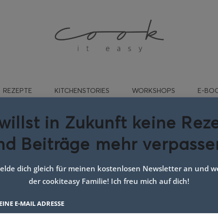
REZEPTE
KITCHENSTORIES
WORKSHOPS
E-BO
willst in Zukunft keine Rez
nd Beiträge mehr verpasse
ezept für weihnachten
lde dich gleich für meinen kostenlosen Newsletter an und we
der cookiteasy Familie! Ich freu mich auf dich!
EINE E-MAIL ADRESSE