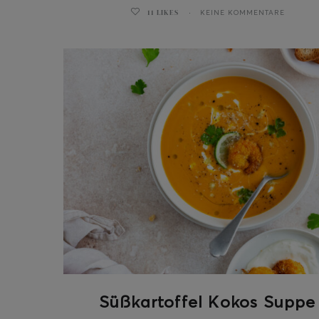
11
LIKES
KEINE KOMMENTARE
ghurt-Eis am Stil
Süßkartoffel Kokos Suppe