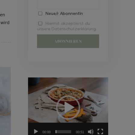
Neue/r AbonnentIn
ten
 wird
Hiermit akzeptierst du
unsere Datenschutzerklärung.
Video-
Player
00:00
00:51