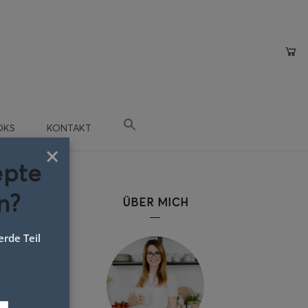
OKS
KONTAKT
×
epte
n?
ÜBER MICH
rde Teil