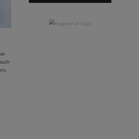
ner
 auch
ers.