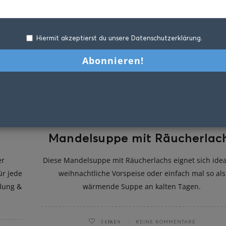
Hiermit akzeptierst du unsere Datenschutzerklärung.
Mandelsuppe mit Räucherlac
er
Diese Mandelsuppe mit Räucherlachs eignet sich idea
ür jede
weihnachtliche Vorspeise oder einfach mal so als
lung &
wärmende Suppe an kalten Tagen.
3
LIKES
KEINE KOMMENTARE