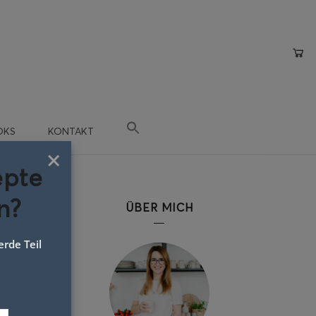
OKS
KONTAKT
×
epte
n?
ÜBER MICH
rde Teil