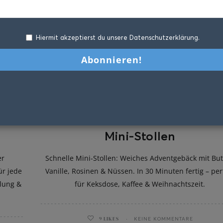
Hiermit akzeptierst du unsere Datenschutzerklärung.
Mini-Stollen
er
Schnelle Mini-Stollen: Weiches Adventgebäck mit But
ür jede
Vanille, Rosinen & Nüssen. In 30 Minuten fertig – per
lung &
für Keksdose, Kaffee & Weihnachtszeit.
9
LIKES
KEINE KOMMENTARE