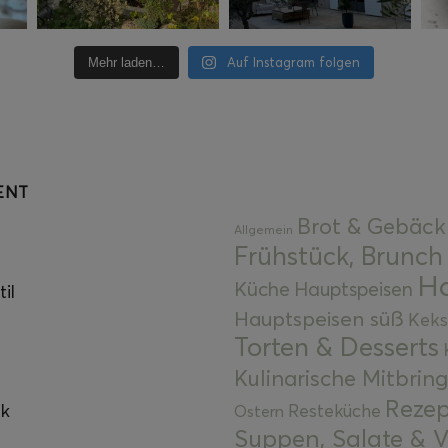
Auf Instagram folgen
Mehr laden…
ENT
Brot & Gebäck
Allgemein
Frühstück, Brunch
Ha
Küche
Hauptspeisen
il
Hauptspeisen süß
Keks
Torten & Desserts
Kulinarische Mitbrin
Rezep
ok
Resteküche
Ostern
Suppen, Salate & V