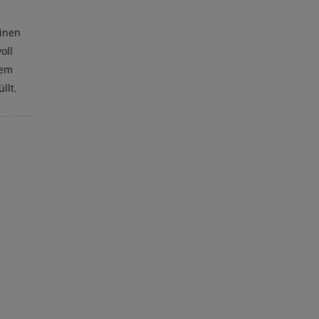
einen
oll
lem
llt.