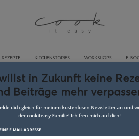
REZEPTE
KITCHENSTORIES
WORKSHOPS
E-BO
willst in Zukunft keine Rez
nd Beiträge mehr verpasse
nfache weihnachtskekse
lde dich gleich für meinen kostenlosen Newsletter an und we
der cookiteasy Familie! Ich freu mich auf dich!
EINE E-MAIL ADRESSE