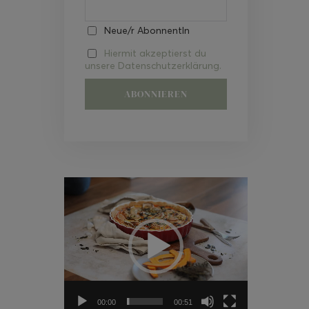
Neue/r AbonnentIn
Hiermit akzeptierst du
unsere Datenschutzerklärung.
Video-
Player
00:00
00:51