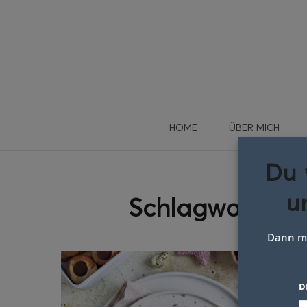
HOME
ÜBER MICH
Du 
u
Schlagwort:
ei
Dann me
D