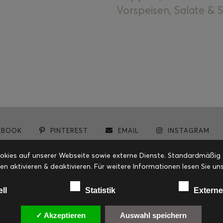
Vorspeisen, Salate &
EBOOK
PINTEREST
EMAIL
INSTAGRAM
© cookiteasy.at by Simone Kemptner | powered by
ECKER Digital IT Solutions
ies auf unserer Webseite sowie externe Dienste. Standardmäßig sin
en aktivieren & deaktivieren. Für weitere Informationen lesen Sie
ell
Statistik
Externe
✓ Akzeptieren
Auswahl speichern