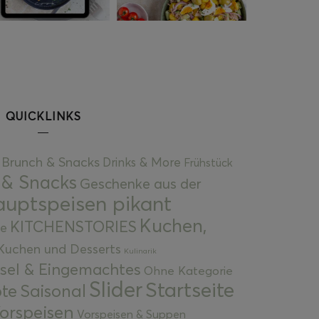
QUICKLINKS
Brunch & Snacks
Drinks & More
Frühstück
 & Snacks
Geschenke aus der
uptspeisen pikant
Kuchen,
KITCHENSTORIES
e
Kuchen und Desserts
Kulinarik
gsel & Eingemachtes
Ohne Kategorie
Slider
Startseite
te
Saisonal
orspeisen
Vorspeisen & Suppen