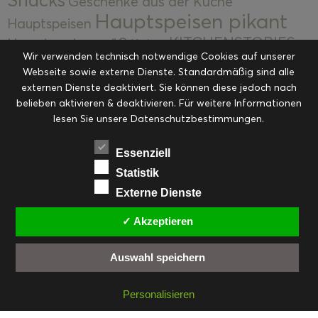
Snacks
Geschenke aus der Küche
Hauptspeisen pikant
Hauptspeisen
KITCHENSTORIES
Hauptspeisen süß
Kekse
Wir verwenden technisch notwendige Cookies auf unserer
Kuchen, Torten & Desserts
Kuchen und
Webseite sowie externe Dienste. Standardmäßig sind alle
Kulinarische Mitbringsel &
Desserts
externen Dienste deaktiviert. Sie können diese jedoch nach
Kulinarik
Eingemachtes
belieben aktivieren & deaktivieren. Für weitere Informationen
Resteküche
Ohne Kategorie
Ostern
lesen Sie unsere Datenschutzbestimmungen.
Slider
Startseite
Rezepte
Saisonal
Suppen, Salate & Vorspeisen
Vorspeisen &
Essenziell
Vorspeisen, Salate & Suppen
Suppen
Statistik
Weihnachten
Externe Dienste
Workshops & Events
✓ Akzeptieren
Auswahl speichern
FACEBOOK
PINTEREST
EMAIL
INSTAGRAM
RSS
Personalisieren
© cookiteasy.at by Simone Kemptner | powered by
ECKER Digital IT Solutions