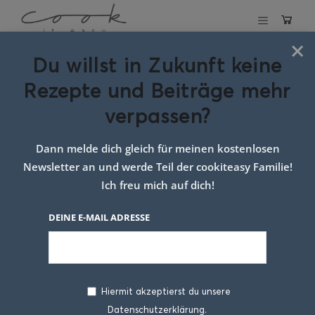
×
Du willst in Zukunft keine
Schlagwort:
Rezepte und Beiträge mehr
kekse backen
verpassen?
Dann melde dich gleich für meinen kostenlosen
Newsletter an und werde Teil der cookiteasy Familie!
Ich freu mich auf dich!
DEINE E-MAIL ADRESSE
Hiermit akzeptierst du unsere
Datenschutzerklärung.