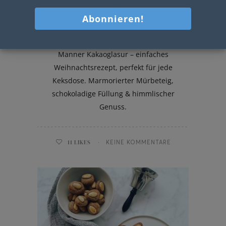
Marmor-Engelsaugen
Zarte Marmor-Engelsaugen mit cremiger
Manner Kakaoglasur – einfaches
Weihnachtsrezept, perfekt für jede
Keksdose. Marmorierter Mürbeteig,
schokoladige Füllung & himmlischer
Genuss.
11
LIKES
KEINE KOMMENTARE