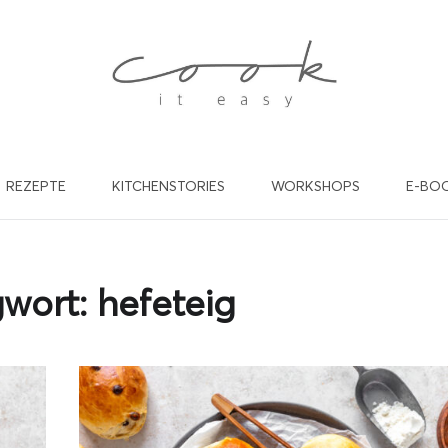
REZEPTE
KITCHENSTORIES
WORKSHOPS
E-BO
willst in Zukunft keine Rez
nd Beiträge mehr verpasse
gwort:
hefeteig
de dich gleich für meinen kostenlosen Newsletter an und werde
cookiteasy Familie! Ich freu mich auf dich!
EINE E-MAIL ADRESSE