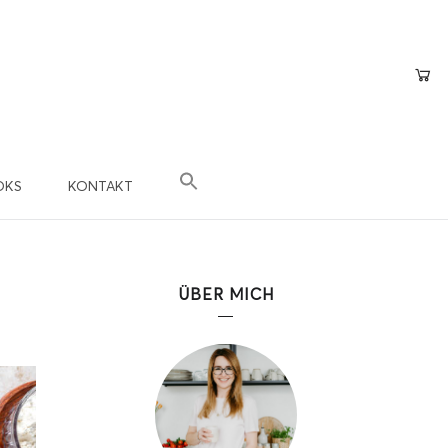
OKS
KONTAKT
×
epte
n?
ÜBER MICH
 Teil der