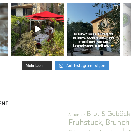
Auf Instagram folgen
Mehr laden…
ENT
Brot & Gebäck
Allgemein
Frühstück, Brunch
Ha