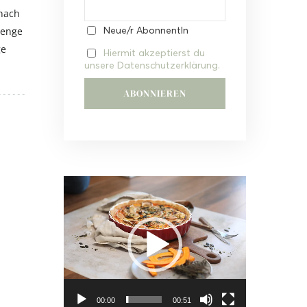
 nach
Neue/r AbonnentIn
Menge
ge
Hiermit akzeptierst du
unsere Datenschutzerklärung.
Video-
Player
00:00
00:51