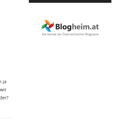
h ja
 wir
der?