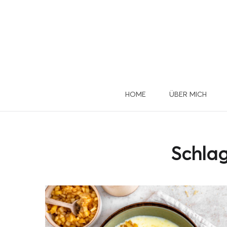
HOME
ÜBER MICH
Du 
u
Schla
Dann mel
D