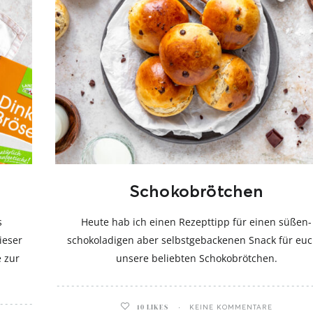
Hiermit akzeptierst du unsere Datenschutzerklärung.
Schokobrötchen
s
Heute hab ich einen Rezepttipp für einen süßen-
ieser
schokoladigen aber selbstgebackenen Snack für euc
e zur
unsere beliebten Schokobrötchen.
10
LIKES
KEINE KOMMENTARE