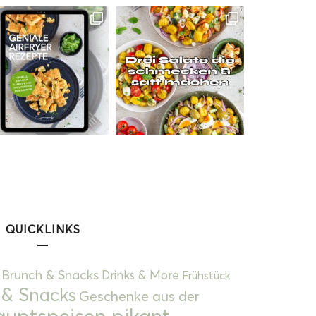
QUICKLINKS
Brunch & Snacks
Drinks & More
Frühstück
 & Snacks
Geschenke aus der
uptspeisen pikant