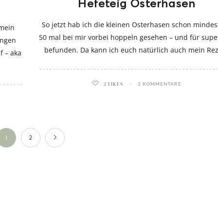
Hefeteig Osterhasen
So jetzt hab ich die kleinen Osterhasen schon minde
 mein
50 mal bei mir vorbei hoppeln gesehen – und für supe
ingen
befunden. Da kann ich euch natürlich auch mein Re
f – aka
2
LIKES
2 KOMMENTARE
1
2