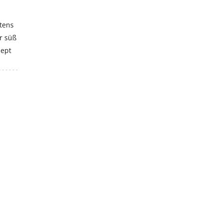
stens
r süß
zept