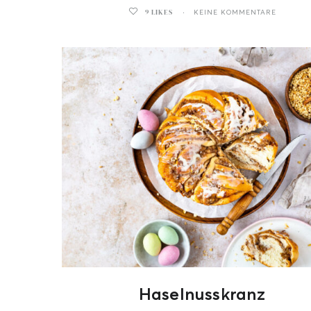
9
LIKES
KEINE KOMMENTARE
ghurt-Eis am Stil
Haselnusskranz