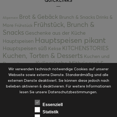
QUICKLINKS
Brot & Gebäck
Brunch & Snacks
Drinks &
Allgemein
Frühstück, Brunch &
More
Frühstück
Snacks
Geschenke aus der Küche
Hauptspeisen pikant
Hauptspeisen
KITCHENSTORIES
Hauptspeisen süß
Kekse
Kuchen, Torten & Desserts
Kuchen und
Kulinarische Mitbringsel &
Desserts
Kulinarik
Wir verwenden technisch notwendige Cookies auf unserer
Eingemachtes
Resteküche
Ohne Kategorie
Ostern
Webseite sowie externe Dienste. Standardmäßig sind alle
Slider
Startseite
Rezepte
Saisonal
externen Dienste deaktiviert. Sie können diese jedoch nach
Suppen, Salate & Vorspeisen
belieben aktivieren & deaktivieren. Für weitere Informationen
Vorspeisen &
lesen Sie unsere Datenschutzbestimmungen.
Vorspeisen, Salate & Suppen
Suppen
Weihnachten
Workshops & Events
Essenziell
Statistik