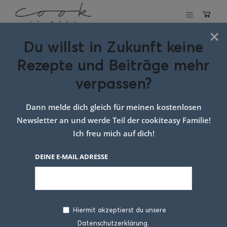
×
Du willst in Zukunft keine
Vorspeisen,
Rezepte und Beiträge mehr
Salate & Suppen
verpassen?
Dann melde dich gleich für meinen kostenlosen
Newsletter an und werde Teil der cookiteasy Familie!
Ich freu mich auf dich!
DEINE E-MAIL ADRESSE
Hiermit akzeptierst du unsere
Datenschutzerklärung.