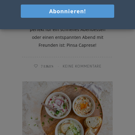
Pinsa Caprese
Heute gibt's ein köstlichen Gericht, das
perfekt für ein schnelles Abendessen
oder einen entspannten Abend mit
Freunden ist: Pinsa Caprese!
7
LIKES
KEINE KOMMENTARE