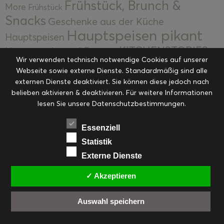
Frühstück, Brunch &
More
Frühstück
Snacks
Geschenke aus der Küche
Hauptspeisen pikant
Hauptspeisen
KITCHENSTORIES
Hauptspeisen süß
Kekse
Wir verwenden technisch notwendige Cookies auf unserer
Kuchen, Torten & Desserts
Kuchen und
Webseite sowie externe Dienste. Standardmäßig sind alle
Kulinarische Mitbringsel &
Desserts
externen Dienste deaktiviert. Sie können diese jedoch nach
Kulinarik
Eingemachtes
belieben aktivieren & deaktivieren. Für weitere Informationen
Resteküche
Ohne Kategorie
Ostern
lesen Sie unsere Datenschutzbestimmungen.
Slider
Startseite
Rezepte
Saisonal
Suppen, Salate & Vorspeisen
Vorspeisen &
Essenziell
Vorspeisen, Salate & Suppen
Suppen
Statistik
Weihnachten
Externe Dienste
Workshops & Events
✓ Akzeptieren
Auswahl speichern
FACEBOOK
PINTEREST
EMAIL