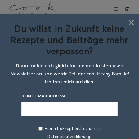
×
Du willst in Zukunft keine
Vorspeisen,
Rezepte und Beiträge mehr
Salate & Suppen
verpassen?
Dann melde dich gleich für meinen kostenlosen
Newsletter an und werde Teil der cookiteasy Familie!
Ich freu mich auf dich!
DEINE E-MAIL ADRESSE
Hiermit akzeptierst du unsere
Datenschutzerklärung.