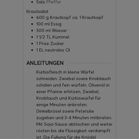
Salz
Pfeffer
Krautsalat
600
g
Krautkopf ca. 1 Krautkopf
100
ml
Essig
500
ml
Wasser
1 1/2
TL Kümmel
1
Prise Zucker
1
EL neutrales Öl
ANLEITUNGEN
Kürbisfleisch in kleine Würfel
schneiden. Zwiebel sowie Knoblauch
schälen und fein würfeln. Olivenöl in
einer Pfanne erhitzen, Zwiebel,
Knoblauch und Kürbiswürfel für
einige Minuten anbraten.
Dinkelbrösel sowie Petersilie
zugeben und 3-4 Minuten mitbraten.
Mit Soja-Sauce ablöschen und weiter
rösten bis die Flüssigkeit verdampft
ist. Die Füllung für die Knödel