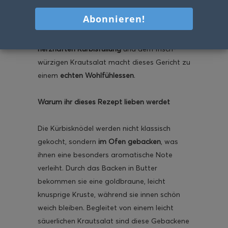
mit Krautsalat
ist eine herrliche Variante –
perfekt für kühlere Tage. Die Kombination
aus
sättigenden Kartoffelknödeln mit einer
herzhaften Kürbisfüllung
und dem frisch-
würzigen Krautsalat macht dieses Gericht zu
einem
echten Wohlfühlessen
.
Warum ihr dieses Rezept lieben werdet
Die Kürbisknödel werden nicht klassisch
gekocht, sondern
im Ofen gebacken
, was
ihnen eine besonders aromatische Note
verleiht. Durch das Backen in Butter
bekommen sie eine goldbraune, leicht
knusprige Kruste, während sie innen schön
weich bleiben. Begleitet von einem leicht
säuerlichen Krautsalat sind diese Gebackene