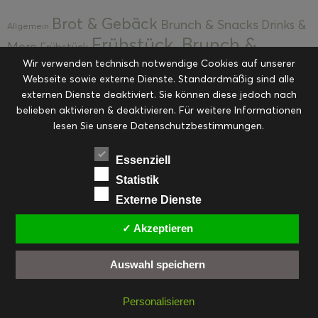
Brot & Gebäck
Brunch & Snacks
Drinks &
Allgemein
Frühstück, Brunch &
More
Frühstück
Snacks
Wir verwenden technisch notwendige Cookies auf unserer
Geschenke aus der Küche
Webseite sowie externe Dienste. Standardmäßig sind alle
Hauptspeisen pikant
Hauptspeisen
externen Dienste deaktiviert. Sie können diese jedoch nach
KITCHENSTORIES
Hauptspeisen süß
Kekse
belieben aktivieren & deaktivieren. Für weitere Informationen
Kuchen, Torten & Desserts
lesen Sie unsere Datenschutzbestimmungen.
Kuchen und
Kulinarische Mitbringsel &
Desserts
Kulinarik
Essenziell
Eingemachtes
Resteküche
Ohne Kategorie
Ostern
Statistik
Slider
Startseite
Rezepte
Saisonal
Externe Dienste
Suppen, Salate & Vorspeisen
Vorspeisen &
✓ Akzeptieren
Vorspeisen, Salate & Suppen
Suppen
Weihnachten
Workshops & Events
Auswahl speichern
Personalisieren