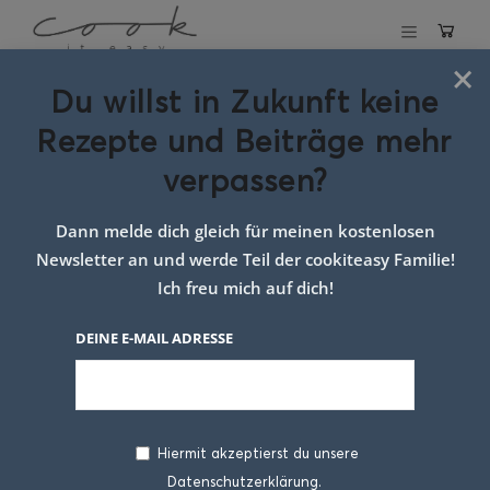
×
Du willst in Zukunft keine
Gebackene Kürbisknödel
Rezepte und Beiträge mehr
verpassen?
13. FEBRUAR 2025
Dann melde dich gleich für meinen kostenlosen
Newsletter an und werde Teil der cookiteasy Familie!
Ich freu mich auf dich!
DEINE E-MAIL ADRESSE
Hiermit akzeptierst du unsere
Dieses Rezept für
Gebackene Kürbisknödel
Datenschutzerklärung.