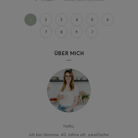
1
2
3
4
5
6
7
8
9
ÜBER MICH
Hallo
,
ich bin Simone, 40 Jahre alt, zweifache