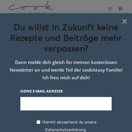
×
Du willst in Zukunft keine
Schlagwort:
Rezepte und Beiträge mehr
Familienessen
verpassen?
schnell und
Dann melde dich gleich für meinen kostenlosen
einfach
Newsletter an und werde Teil der cookiteasy Familie!
Ich freu mich auf dich!
DEINE E-MAIL ADRESSE
Hiermit akzeptierst du unsere
Datenschutzerklärung.