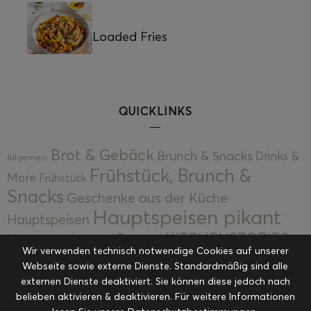
Loaded Fries
QUICKLINKS
Brot & Gebäck
Brunch & Snacks
Drinks &
Allgemein
Frühstück, Brunch &
More
Frühstück
Snacks
Geschenke aus der Küche
Hauptspeisen pikant
Hauptspeisen
KITCHENSTORIES
Hauptspeisen süß
Kekse
Wir verwenden technisch notwendige Cookies auf unserer
Kuchen, Torten & Desserts
Kuchen und
Webseite sowie externe Dienste. Standardmäßig sind alle
Kulinarische Mitbringsel &
Desserts
externen Dienste deaktiviert. Sie können diese jedoch nach
Kulinarik
Eingemachtes
belieben aktivieren & deaktivieren. Für weitere Informationen
Resteküche
Ohne Kategorie
Ostern