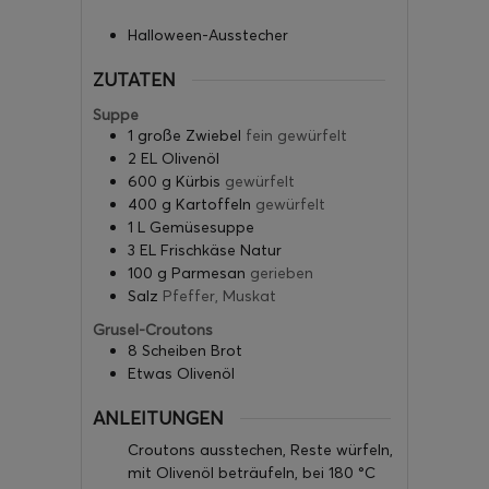
Halloween-Ausstecher
ZUTATEN
Suppe
1
große Zwiebel
fein gewürfelt
2
EL Olivenöl
600
g
Kürbis
gewürfelt
400
g
Kartoffeln
gewürfelt
1
L
Gemüsesuppe
3
EL Frischkäse Natur
100
g
Parmesan
gerieben
Salz
Pfeffer, Muskat
Grusel-Croutons
8
Scheiben Brot
Etwas Olivenöl
ANLEITUNGEN
Croutons ausstechen, Reste würfeln,
mit Olivenöl beträufeln, bei 180 °C