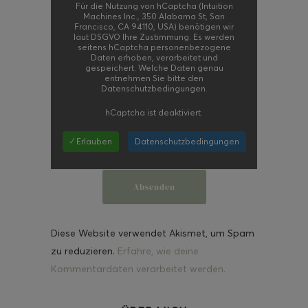
Für die Nutzung von hCaptcha (Intuition
Machines Inc., 350 Alabama St, San
Francisco, CA 94110, USA) benötigen wir
laut DSGVO Ihre Zustimmung. Es werden
seitens hCaptcha personenbezogene
Daten erhoben, verarbeitet und
gespeichert. Welche Daten genau
entnehmen Sie bitte den
Datenschutzbedingungen.
hCaptcha
ist deaktiviert.
✓ Erlauben
Datenschutzbedingungen
Diese Website verwendet Akismet, um Spam
zu reduzieren.
Erfahre, wie deine
Kommentardaten verarbeitet werden.