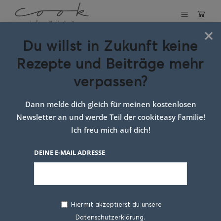
×
Du willst in Zukunft keine
Kürbis-Käsesuppe
Rezepte und Beiträge mehr
verpassen?
21. OKTOBER 2025
Dann melde dich gleich für meinen kostenlosen
Newsletter an und werde Teil der cookiteasy Familie!
Ich freu mich auf dich!
DEINE E-MAIL ADRESSE
Hiermit akzeptierst du unsere
Heute wird’s in meiner Küche nicht nur lecker,
Datenschutzerklärung.