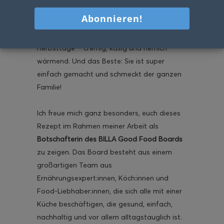
sondern auch ein bisschen spooky! Diese
cremige
Kürbis-Käsesuppe mit Grusel-
Croutons
ist das perfekte Soulfood für kalte
Herbsttage – cremig, käsig und herrlich
wärmend. Und das Beste: Sie ist super
einfach gemacht und schmeckt der ganzen
Familie!
Ich freue mich ganz besonders, euch dieses
Rezept im Rahmen meiner Arbeit als
Botschafterin des BILLA Good Food Boards
zu zeigen. Das Board besteht aus einem
großartigen Team aus
Ernährungsexpert:innen, Köch:innen und
Food-Liebhaber:innen, die sich alle mit einer
Küche beschäftigen, die gesund, einfach,
nachhaltig und vor allem alltagstauglich ist.