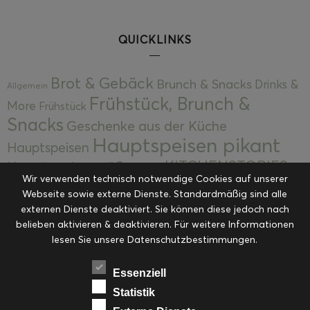
QUICKLINKS
Brot & Gebäck
Brunch & Snacks
Drinks &
Allgemein
Frühstück, Brunch &
More
Frühstück
Snacks
Geschenke aus der Küche
Hauptspeisen pikant
Hauptspeisen
KITCHENSTORIES
Hauptspeisen süß
Kekse
Wir verwenden technisch notwendige Cookies auf unserer
Kuchen, Torten & Desserts
Kuchen und
Webseite sowie externe Dienste. Standardmäßig sind alle
Kulinarische Mitbringsel &
Desserts
externen Dienste deaktiviert. Sie können diese jedoch nach
Kulinarik
Eingemachtes
belieben aktivieren & deaktivieren. Für weitere Informationen
Resteküche
Ohne Kategorie
Ostern
lesen Sie unsere Datenschutzbestimmungen.
Slider
Startseite
Rezepte
Saisonal
Suppen, Salate & Vorspeisen
Vorspeisen &
Essenziell
Vorspeisen, Salate & Suppen
Suppen
Statistik
Weihnachten