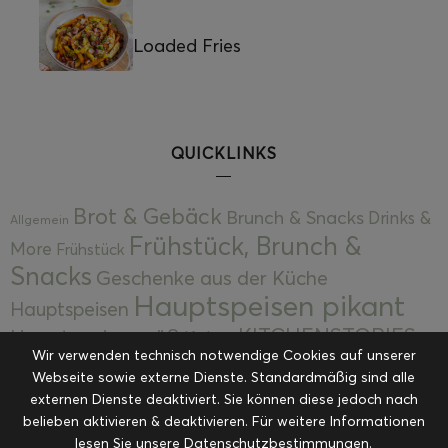
Loaded Fries
QUICKLINKS
Brot & Gebäck
Brunch & Snacks
Drinks &
Allgemein
Frühstück, Brunch &
More
Frühstück
Snacks
Geschenke aus der Küche
Hauptspeisen pikant
Hauptspeisen
KITCHENSTORIES
Hauptspeisen süß
Kekse
Wir verwenden technisch notwendige Cookies auf unserer
Kuchen, Torten & Desserts
Kuchen und
Webseite sowie externe Dienste. Standardmäßig sind alle
Kulinarische Mitbringsel &
Desserts
externen Dienste deaktiviert. Sie können diese jedoch nach
Kulinarik
Eingemachtes
belieben aktivieren & deaktivieren. Für weitere Informationen
Resteküche
Ohne Kategorie
Ostern
lesen Sie unsere Datenschutzbestimmungen.