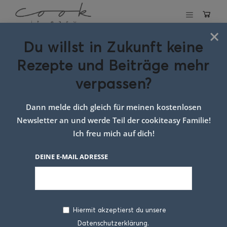
×
Du willst in Zukunft keine
Schlagwort:
Rezepte und Beiträge mehr
gesundes Essen
verpassen?
für Kinder
Dann melde dich gleich für meinen kostenlosen
Newsletter an und werde Teil der cookiteasy Familie!
Ich freu mich auf dich!
DEINE E-MAIL ADRESSE
Hiermit akzeptierst du unsere
Datenschutzerklärung.