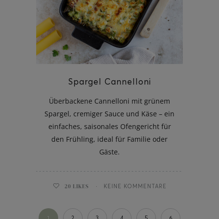
Spargel Cannelloni
Überbackene Cannelloni mit grünem
Spargel, cremiger Sauce und Käse – ein
einfaches, saisonales Ofengericht für
den Frühling, ideal für Familie oder
Gäste.
20
LIKES
KEINE KOMMENTARE
1
2
3
4
5
6