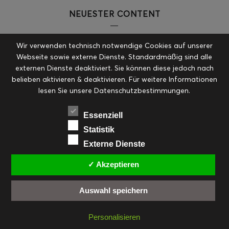
NEUESTER CONTENT
Wir verwenden technisch notwendige Cookies auf unserer
Webseite sowie externe Dienste. Standardmäßig sind alle
Erdbeer-Joghurt-Eis am Stil
externen Dienste deaktiviert. Sie können diese jedoch nach
belieben aktivieren & deaktivieren. Für weitere Informationen
lesen Sie unsere Datenschutzbestimmungen.
Essenziell
Mein neues Airfryer E-Book
Statistik
Externe Dienste
✓ Akzeptieren
Loaded Fries
Auswahl speichern
Personalisieren