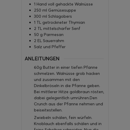
1
Hand voll gehackte Walnüsse
250
ml
Gemüsesuppe
300
ml
Schlagobers
1
TL
getrockneter Thymian
2
TL
mittelscharfer Senf
50
g
Parmesan
2
EL
Sauerrahm
Salz und Pfeffer
ANLEITUNGEN
60g Butter in einer tiefen Pfanne
schmelzen. Walnüsse grob hacken
und zusammen mit den
Dinkelbröseln in die Pfanne geben.
Bei mittlerer Hitze goldbraun rösten,
dabei gelegentlich umrühren.Den
Crunch aus der Pfanne nehmen und
beiseitestellen.
Zwiebeln schälen, fein würfeln.
Knoblauch ebenfalls schälen und in
feine Scheiben schneiden. Nun die