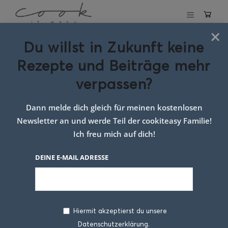
×
Du willst in Zukunft keine
Walnusspasta
Rezepte und Beiträge mehr
verpassen?
29. NOVEMBER 2024
Dann melde dich gleich für meinen kostenlosen
Newsletter an und werde Teil der cookiteasy Familie!
Ich freu mich auf dich!
DEINE E-MAIL ADRESSE
Hiermit akzeptierst du unsere
Manchmal liegt das Geheimnis eines guten
Datenschutzerklärung.