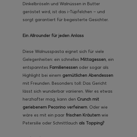
Dinkelbröseln und Walnüssen in Butter
geröstet wird, ist das i-Tüpfelchen – und
sorgt garantiert für begeisterte Gesichter.
Ein Allrounder für jeden Anlass
ghurt-Eis am Stil
Diese Walnusspasta eignet sich für viele
Gelegenheiten: ein schnelles
Mittagessen
, ein
entspanntes
Familienessen
oder sogar als
Highlight bei einem
gemütlichen Abendessen
mit Freunden. Besonders toll: Das Gericht
lässt sich wunderbar variieren. Wer es etwas
herzhafter mag, kann den
Crunch mit
geriebenem Pecorino verfeinern
. Oder wie
wäre es mit ein paar
frischen Kräutern
wie
Petersilie oder Schnittlauch
als Topping?