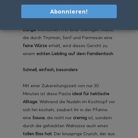
Gerichts im Detail. Bei dieser Walnusspasta
sorgt der
knusprige Dinkelbrösel-Walnuss-
Crunch
für den
besonderen Moment auf der
Zunge
. Kombiniert mit einer cremigen Sauce,
die durch Thymian, Senf und Parmesan eine
feine Würze
erhält, wird dieses Gericht zu
einem
echten Liebling auf dem Familientisch
.
Schnell, einfach, besonders
Mit einer Zubereitungszeit von nur 30
Minuten ist diese Pasta
ideal für hektische
Alltage
. Während die Nudeln im Kochtopf vor
sich hin köcheln, zaubert ihr in der Pfanne
eine
Sauce
, die nicht nur
cremig
ist, sondern
durch die gehackten Walnüsse auch einen
tollen Biss hat
. Der knusprige Crunch, der aus