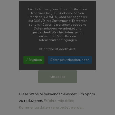
Für die Nutzung von hCaptcha (Intuition
Machines Inc., 350 Alabama St, San
Francisco, CA 94110, USA) benötigen wir
laut DSGVO Ihre Zustimmung. Es werden
seitens hCaptcha personenbezogene
Daten erhoben, verarbeitet und
gespeichert. Welche Daten genau
entnehmen Sie bitte den
Datenschutzbedingungen.
hCaptcha
ist deaktiviert.
✓ Erlauben
Datenschutzbedingungen
Diese Website verwendet Akismet, um Spam
zu reduzieren.
Erfahre, wie deine
Kommentardaten verarbeitet werden.