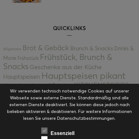
QUICKLINKS
Brot & Gebäck
Brunch & Snacks
Drinks &
Allgemein
Frühstück, Brunch &
More
Frühstück
Snacks
Geschenke aus der Küche
Hauptspeisen pikant
Hauptspeisen
KITCHENSTORIES
Hauptspeisen süß
Kekse
Wir verwenden technisch notwendige Cookies auf unserer
Kuchen, Torten & Desserts
Kuchen und
Webseite sowie externe Dienste. Standardmäßig sind alle
Kulinarische Mitbringsel &
Desserts
externen Dienste deaktiviert. Sie können diese jedoch nach
Kulinarik
Eingemachtes
belieben aktivieren & deaktivieren. Für weitere Informationen
Resteküche
Ohne Kategorie
Ostern
lesen Sie unsere Datenschutzbestimmungen.
Slider
Startseite
Rezepte
Saisonal
Suppen, Salate & Vorspeisen
Vorspeisen &
Essenziell