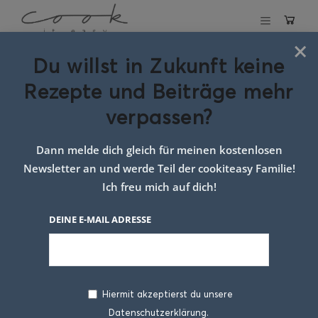
×
Du willst in Zukunft keine
Schlagwort:
essen
Rezepte und Beiträge mehr
für die ganze
verpassen?
Familie
Dann melde dich gleich für meinen kostenlosen
Newsletter an und werde Teil der cookiteasy Familie!
Ich freu mich auf dich!
DEINE E-MAIL ADRESSE
Hiermit akzeptierst du unsere
Datenschutzerklärung.