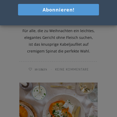
Knusper Kabeljaufilet
Für alle, die zu Weihnachten ein leichtes,
elegantes Gericht ohne Fleisch suchen,
ist das knusprige Kabeljaufilet auf
cremigem Spinat die perfekte Wahl.
10
LIKES
KEINE KOMMENTARE