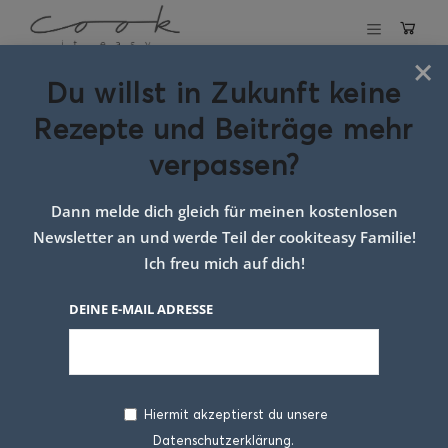
×
Du willst in Zukunft keine
Kürbisweckerl
Rezepte und Beiträge mehr
verpassen?
4. JANUAR 2024
Dann melde dich gleich für meinen kostenlosen
Newsletter an und werde Teil der cookiteasy Familie!
Ich freu mich auf dich!
DEINE E-MAIL ADRESSE
Hiermit akzeptierst du unsere
Saftige Kürbisweckerl – im
Datenschutzerklärung.