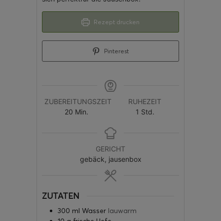
Rezept drucken
Pinterest
ZUBEREITUNGSZEIT
RUHEZEIT
20
Min.
1
Std.
GERICHT
gebäck, jausenbox
ZUTATEN
300
ml
Wasser
lauwarm
10
g
frische Hefe