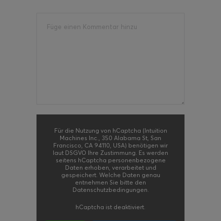
Für die Nutzung von hCaptcha (Intuition
Machines Inc., 350 Alabama St, San
Francisco, CA 94110, USA) benötigen wir
laut DSGVO Ihre Zustimmung. Es werden
seitens hCaptcha personenbezogene
Daten erhoben, verarbeitet und
gespeichert. Welche Daten genau
entnehmen Sie bitte den
Datenschutzbedingungen.
hCaptcha
ist deaktiviert.