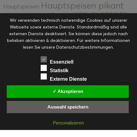
Hauptspeisen pikant
Hauptspeisen
KITCHENSTORIES
Hauptspeisen süß
Kekse
Wir verwenden technisch notwendige Cookies auf unserer
Kuchen, Torten & Desserts
Kuchen und
Webseite sowie externe Dienste. Standardmäßig sind alle
Kulinarische Mitbringsel &
Desserts
externen Dienste deaktiviert. Sie können diese jedoch nach
Kulinarik
Eingemachtes
belieben aktivieren & deaktivieren. Für weitere Informationen
Resteküche
Ohne Kategorie
Ostern
lesen Sie unsere Datenschutzbestimmungen.
Slider
Startseite
Rezepte
Saisonal
Suppen, Salate & Vorspeisen
Vorspeisen &
Essenziell
Vorspeisen, Salate & Suppen
Suppen
Statistik
Weihnachten
Externe Dienste
Workshops & Events
✓ Akzeptieren
Auswahl speichern
FACEBOOK
PINTEREST
EMAIL
INSTAGRAM
RSS
Personalisieren
© cookiteasy.at by Simone Kemptner | powered by
ECKER Digital IT Solutions