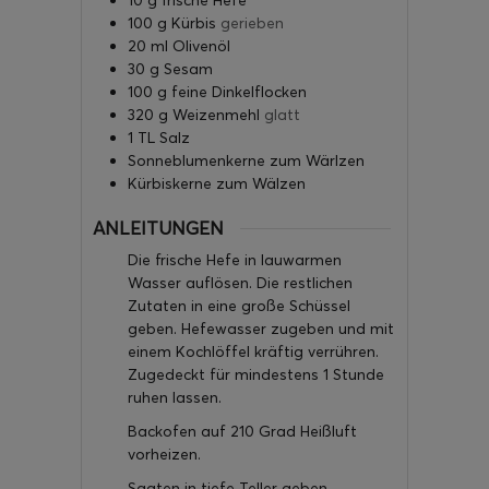
100
g
Kürbis
gerieben
20
ml
Olivenöl
30
g
Sesam
100
g
feine Dinkelflocken
320
g
Weizenmehl
glatt
1
TL
Salz
Sonneblumenkerne zum Wärlzen
Kürbiskerne zum Wälzen
ANLEITUNGEN
Die frische Hefe in lauwarmen
Wasser auflösen. Die restlichen
Zutaten in eine große Schüssel
geben. Hefewasser zugeben und mit
einem Kochlöffel kräftig verrühren.
Zugedeckt für mindestens 1 Stunde
ruhen lassen.
Backofen auf 210 Grad Heißluft
vorheizen.
Saaten in tiefe Teller geben.