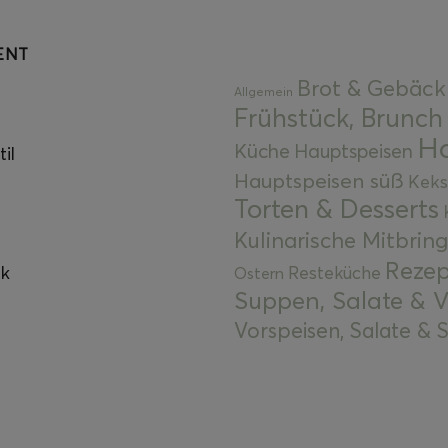
ENT
Brot & Gebäck
Allgemein
Frühstück, Brunch
Ha
Küche
Hauptspeisen
il
Hauptspeisen süß
Keks
Torten & Desserts
Kulinarische Mitbrin
Rezep
ok
Resteküche
Ostern
Suppen, Salate & V
Vorspeisen, Salate &