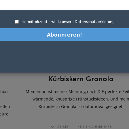
Hiermit akzeptierst du unsere Datenschutzerklärung.
Kürbiskern Granola
chön
Momentan ist meiner Meinung nach DIE perfekte Zeit
wärmende, knusprige Frühstücksideen. Und mei
effen
Kürbiskern Granola ist dafür ideal geeignet!
 eure
5
LIKES
KEINE KOMMENTARE