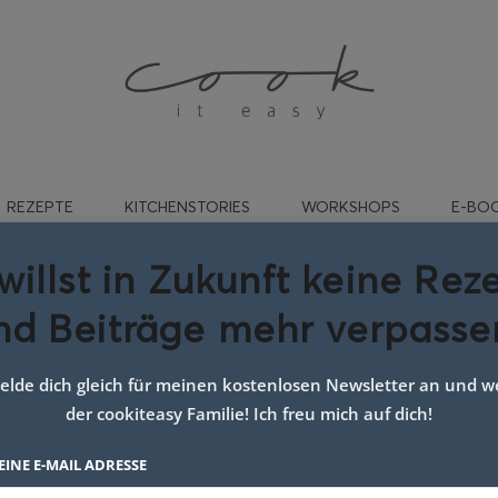
REZEPTE
KITCHENSTORIES
WORKSHOPS
E-BO
willst in Zukunft keine Rez
nd Beiträge mehr verpasse
einfaches Fingerfood
lde dich gleich für meinen kostenlosen Newsletter an und we
der cookiteasy Familie! Ich freu mich auf dich!
EINE E-MAIL ADRESSE