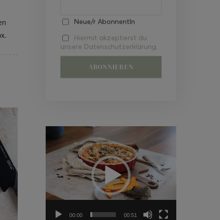
Neue/r AbonnentIn
en
x.
Hiermit akzeptierst du
unsere Datenschutzerklärung.
Video-
Player
00:00
00:51