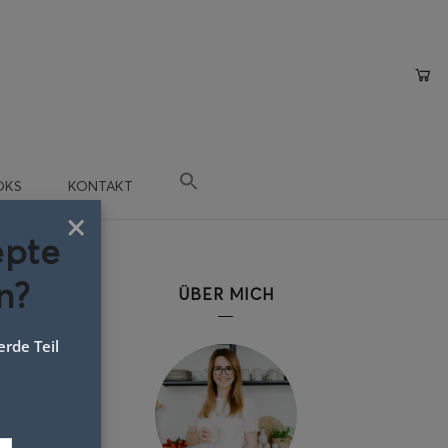
OKS
KONTAKT
×
epte
n?
ÜBER MICH
rde Teil