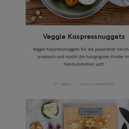
Veggie Kaspressnuggets
Veggie Kaspressnuggets für die Jausenbox: herzha
praktisch und macht die hungrigsten Kinder i
Handumdrehen satt!
5
LIKES
KEINE KOMMENTARE