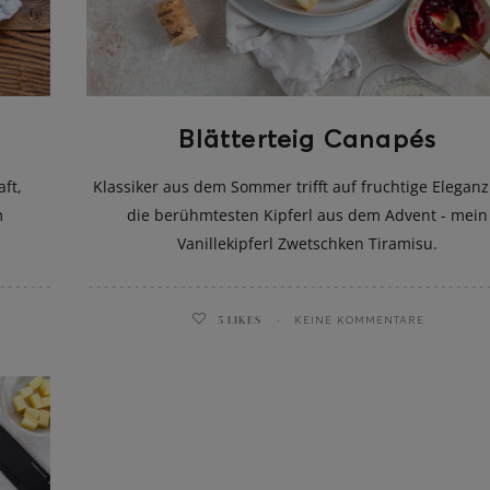
Blätterteig Canapés
ft,
Klassiker aus dem Sommer trifft auf fruchtige Elegan
m
die berühmtesten Kipferl aus dem Advent - mein
Vanillekipferl Zwetschken Tiramisu.
5
LIKES
KEINE KOMMENTARE