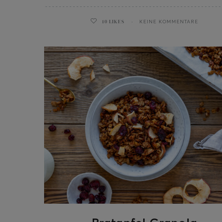
10
LIKES
KEINE KOMMENTARE
ghurt-Eis am Stil