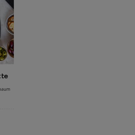
te
sbaum