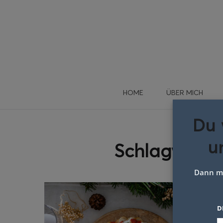
HOME
ÜBER MICH
Du 
u
Schlagwort:
Dann me
D