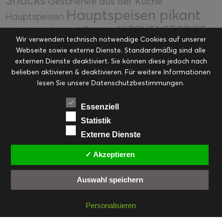
Geschenke aus der Küche
Hauptspeisen pikant
Hauptspeisen
KITCHENSTORIES
Hauptspeisen süß
Kekse
Wir verwenden technisch notwendige Cookies auf unserer
Kuchen, Torten & Desserts
Kuchen und
Webseite sowie externe Dienste. Standardmäßig sind alle
Kulinarische Mitbringsel &
Desserts
externen Dienste deaktiviert. Sie können diese jedoch nach
Kulinarik
Eingemachtes
belieben aktivieren & deaktivieren. Für weitere Informationen
Resteküche
Ohne Kategorie
Ostern
lesen Sie unsere Datenschutzbestimmungen.
Slider
Startseite
Rezepte
Saisonal
Suppen, Salate & Vorspeisen
Vorspeisen &
Essenziell
Vorspeisen, Salate & Suppen
Suppen
Statistik
Weihnachten
Externe Dienste
Workshops & Events
✓ Akzeptieren
Auswahl speichern
FACEBOOK
PINTEREST
EMAIL
INSTAGRAM
RSS
Personalisieren
© cookiteasy.at by Simone Kemptner | powered by
ECKER Digital IT Solutions