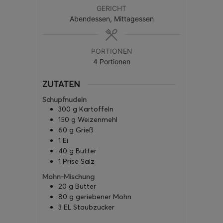
GERICHT
Abendessen, Mittagessen
PORTIONEN
4
Portionen
ZUTATEN
Schupfnudeln
300
g
Kartoffeln
150
g
Weizenmehl
60
g
Grieß
1
Ei
40
g
Butter
1
Prise
Salz
Mohn-Mischung
20
g
Butter
80
g
geriebener Mohn
3
EL
Staubzucker