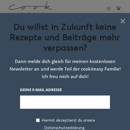
×
Du willst in Zukunft keine
Mohnnudeln
Rezepte und Beiträge mehr
verpassen?
20. MÄRZ 2023
Dann melde dich gleich für meinen kostenlosen
Newsletter an und werde Teil der cookiteasy Familie!
Ich freu mich auf dich!
DEINE E-MAIL ADRESSE
Hiermit akzeptierst du unsere
Endlich: hier kommen meine
Datenschutzerklärung.