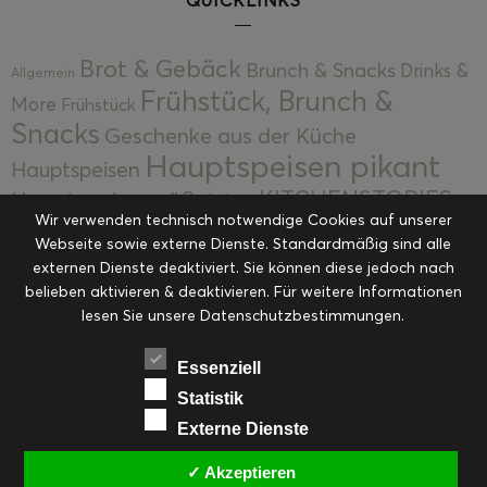
Brot & Gebäck
Brunch & Snacks
Drinks &
Allgemein
Frühstück, Brunch &
More
Frühstück
Snacks
Geschenke aus der Küche
Hauptspeisen pikant
Hauptspeisen
KITCHENSTORIES
Hauptspeisen süß
Kekse
Wir verwenden technisch notwendige Cookies auf unserer
Kuchen, Torten & Desserts
Kuchen und
Webseite sowie externe Dienste. Standardmäßig sind alle
Kulinarische Mitbringsel &
Desserts
externen Dienste deaktiviert. Sie können diese jedoch nach
Kulinarik
Eingemachtes
belieben aktivieren & deaktivieren. Für weitere Informationen
Resteküche
Ohne Kategorie
Ostern
lesen Sie unsere Datenschutzbestimmungen.
Slider
Startseite
Rezepte
Saisonal
Suppen, Salate & Vorspeisen
Vorspeisen &
Essenziell
Vorspeisen, Salate & Suppen
Suppen
Statistik
Weihnachten
Externe Dienste
Workshops & Events
✓ Akzeptieren