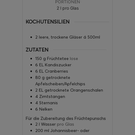
PORTIONEN
2
l pro Glas
KOCHUTENSILIEN
2 leere, trockene Gläser á 500ml
ZUTATEN
150
g
Früchtetee
lose
6
EL
Kandiszucker
6
EL
Cranberries
80
g
getrocknete
Apfelscheiben/Apfelchips
2
EL
getrocknete Orangenschalen
4
Zimtstangen
4
Sternanis
6
Nelken
Für die Zubereitung des Früchtepunschs
2
l
Wasser
pro Glas
200
ml
Johannisbeer- oder