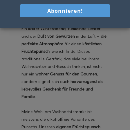
köstliches Getränk zum
Genießen und Verschenken
Ein
kalter Winterabend
,
funkelnde Lichter
und der
Duft von Gewürzen
in der Luft –
die
perfekte Atmosphäre
für einen
köstlichen
Früchtepunsch
, wie ich finde. Dieses
traditionelle Getränk, das viele bei ihrem
Weihnachtsmarkt-Besuch trinken, ist nicht
nur ein
wahrer Genuss für den Gaumen
,
sondern eignet sich auch
hervorragend
als
liebevolles Geschenk für Freunde und
Familie
.
Meine Wahl am Weihnachtsmarkt ist
meistens die alkoholfreie Variante des
Punschs. Unseren
eigenen Früchtepunsch