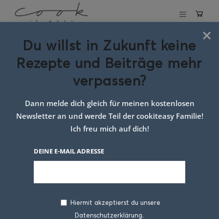
×
Du willst in Zukunft keine
Früchtepunsch
Rezepte und Beiträge mehr
verpassen?
11. DEZEMBER 2020
Dann melde dich gleich für meinen kostenlosen
Newsletter an und werde Teil der cookiteasy Familie!
Ich freu mich auf dich!
DEINE E-MAIL ADRESSE
Hiermit akzeptierst du unsere
Früchtepunsch: Ein
Datenschutzerklärung.