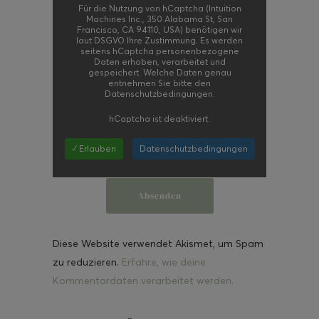
Für die Nutzung von hCaptcha (Intuition
Machines Inc., 350 Alabama St, San
Francisco, CA 94110, USA) benötigen wir
laut DSGVO Ihre Zustimmung. Es werden
seitens hCaptcha personenbezogene
Daten erhoben, verarbeitet und
gespeichert. Welche Daten genau
entnehmen Sie bitte den
Datenschutzbedingungen.
hCaptcha
ist deaktiviert.
✓ Erlauben
Datenschutzbedingungen
Diese Website verwendet Akismet, um Spam
zu reduzieren.
Erfahre, wie deine
Kommentardaten verarbeitet werden.