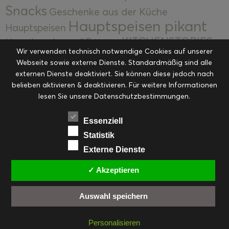
Snacks
Geschenke aus der Küche
Hauptspeisen pikant
Hauptspeisen
KITCHENSTORIES
Hauptspeisen süß
Kekse
Wir verwenden technisch notwendige Cookies auf unserer
Kuchen, Torten & Desserts
Kuchen und
Webseite sowie externe Dienste. Standardmäßig sind alle
Kulinarische Mitbringsel &
Desserts
externen Dienste deaktiviert. Sie können diese jedoch nach
Kulinarik
Eingemachtes
belieben aktivieren & deaktivieren. Für weitere Informationen
Resteküche
Ohne Kategorie
Ostern
lesen Sie unsere Datenschutzbestimmungen.
Slider
Startseite
Rezepte
Saisonal
Suppen, Salate & Vorspeisen
Vorspeisen &
Essenziell
Vorspeisen, Salate & Suppen
Suppen
Statistik
Weihnachten
Externe Dienste
Workshops & Events
✓ Akzeptieren
Auswahl speichern
FACEBOOK
PINTEREST
EMAIL
INSTAGRAM
RSS
Personalisieren