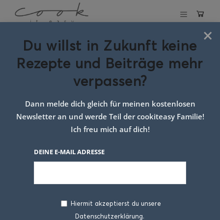
×
Du willst in Zukunft keine
Schlagwort:
Rezepte und Beiträge mehr
alkoholfreier
verpassen?
punsch
Dann melde dich gleich für meinen kostenlosen
Newsletter an und werde Teil der cookiteasy Familie!
Ich freu mich auf dich!
DEINE E-MAIL ADRESSE
Hiermit akzeptierst du unsere
Datenschutzerklärung.