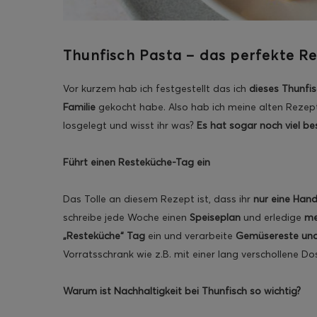
Thunfisch Pasta – das perfekte R
ghurt-Eis am Stil
Vor kurzem hab ich festgestellt das ich
dieses Thunfi
Familie
gekocht habe. Also hab ich meine alten Rezept
losgelegt und wisst ihr was?
Es hat sogar noch viel b
Führt einen Resteküche-Tag ein
Das Tolle an diesem Rezept ist, dass ihr
nur eine Hand
schreibe jede Woche einen
Speiseplan
und erledige
me
„Resteküche“ Tag
ein und verarbeite
Gemüsereste un
Vorratsschrank wie z.B. mit einer lang verschollene D
Warum ist Nachhaltigkeit bei Thunfisch so wichtig?