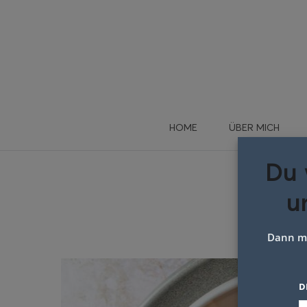
HOME
ÜBER MICH
Du 
u
T
Dann me
D