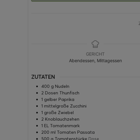
GERICHT
Abendessen, Mittagessen
ZUTATEN
400
g
Nudeln
2
Dosen
Thunfisch
1
gelber Paprika
1
mittelgroße Zucchini
1
große Zwiebel
2
Knoblauchzehen
1
EL
Tomatenmark
200
ml
Tomaten Passata
500
g
Tomatenstücke
Dose