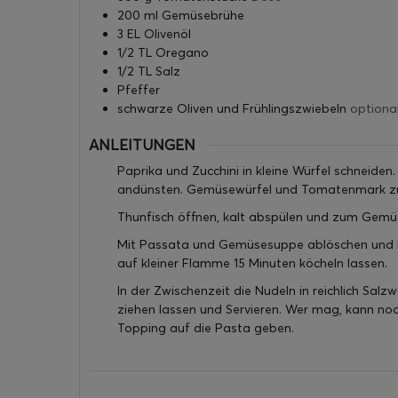
200
ml
Gemüsebrühe
3
EL
Olivenöl
1/2
TL
Oregano
1/2
TL
Salz
Pfeffer
schwarze Oliven und Frühlingszwiebeln
optiona
ANLEITUNGEN
Paprika und Zucchini in kleine Würfel schneiden
andünsten. Gemüsewürfel und Tomatenmark zu
Thunfisch öffnen, kalt abspülen und zum Gemü
Mit Passata und Gemüsesuppe ablöschen und 
auf kleiner Flamme 15 Minuten köcheln lassen.
In der Zwischenzeit die Nudeln in reichlich Salz
ziehen lassen und Servieren. Wer mag, kann noc
Topping auf die Pasta geben.