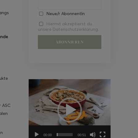
fangs
Neue/r AbonnentIn
Hiermit akzeptierst du
unsere Datenschutzerklärung.
ände
ukte
Video-
Player
r ASC
alen
en
00:00
00:51