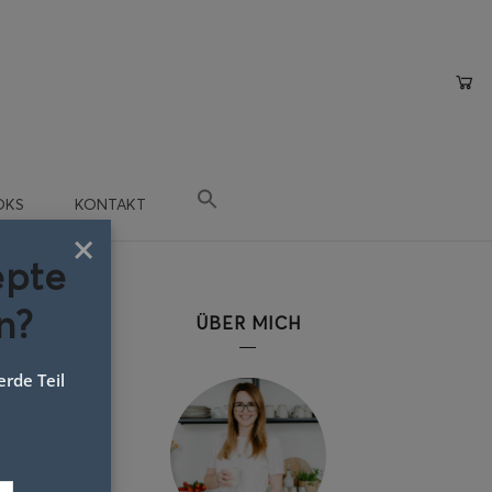
OKS
KONTAKT
×
epte
n?
ÜBER MICH
rde Teil