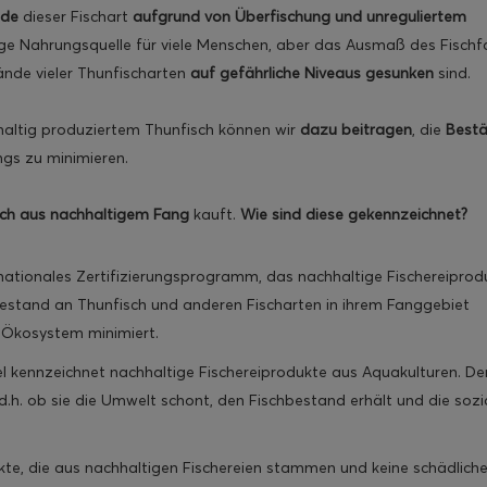
nde
dieser Fischart
aufgrund von Überfischung und unreguliertem
tige Nahrungsquelle für viele Menschen, aber das Ausmaß des Fisch
ände vieler Thunfischarten
auf gefährliche Niveaus gesunken
sind.
altig produziertem Thunfisch können wir
dazu beitragen
, die
Best
gs zu minimieren.
sch aus nachhaltigem Fang
kauft.
Wie sind diese gekennzeichnet?
ernationales Zertifizierungsprogramm, das nachhaltige Fischereiprod
 Bestand an Thunfisch und anderen Fischarten in ihrem Fanggebiet
 Ökosystem minimiert.
l kennzeichnet nachhaltige Fischereiprodukte aus Aquakulturen. De
 d.h. ob sie die Umwelt schont, den Fischbestand erhält und die sozi
te, die aus nachhaltigen Fischereien stammen und keine schädlich