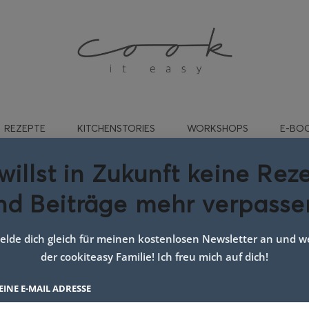
REZEPTE
KITCHENSTORIES
WORKSHOPS
E-BO
willst in Zukunft keine Rez
nd Beiträge mehr verpasse
hunfisch Pasta
18. JUNI 2020
lde dich gleich für meinen kostenlosen Newsletter an und we
der cookiteasy Familie! Ich freu mich auf dich!
EINE E-MAIL ADRESSE