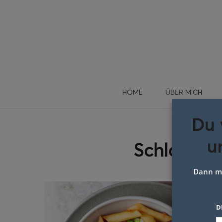
HOME
ÜBER MICH
Du 
u
Schlagwor
Dann me
D