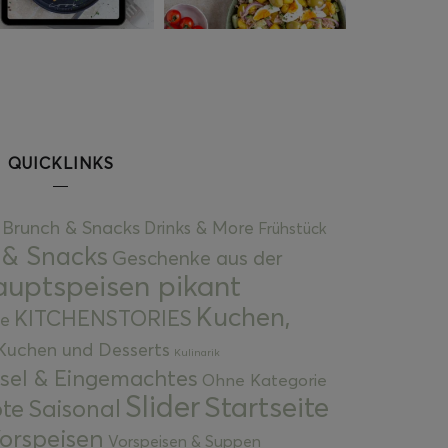
QUICKLINKS
Brunch & Snacks
Drinks & More
Frühstück
 & Snacks
Geschenke aus der
uptspeisen pikant
Kuchen,
KITCHENSTORIES
e
Kuchen und Desserts
Kulinarik
gsel & Eingemachtes
Ohne Kategorie
Slider
Startseite
te
Saisonal
orspeisen
Vorspeisen & Suppen