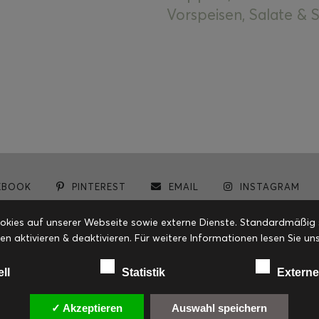
Vorspeisen, Salate &
EBOOK
PINTEREST
EMAIL
INSTAGRAM
© cookiteasy.at by Simone Kemptner | powered by
ECKER Digital IT Solutions
ies auf unserer Webseite sowie externe Dienste. Standardmäßig sin
en aktivieren & deaktivieren. Für weitere Informationen lesen Sie
ell
Statistik
Externe
✓ Akzeptieren
Auswahl speichern