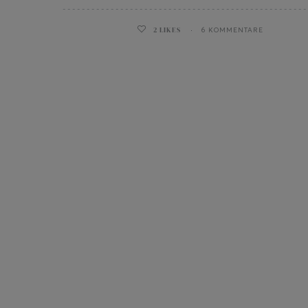
2
LIKES
6 KOMMENTARE
ghurt-Eis am Stil