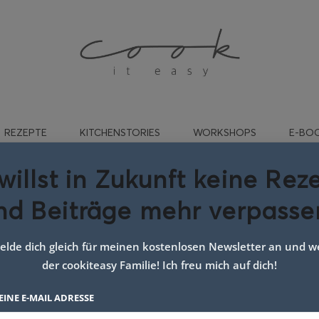
REZEPTE
KITCHENSTORIES
WORKSHOPS
E-BO
willst in Zukunft keine Rez
nd Beiträge mehr verpasse
t:
thunfisch nudeln
lde dich gleich für meinen kostenlosen Newsletter an und we
der cookiteasy Familie! Ich freu mich auf dich!
EINE E-MAIL ADRESSE