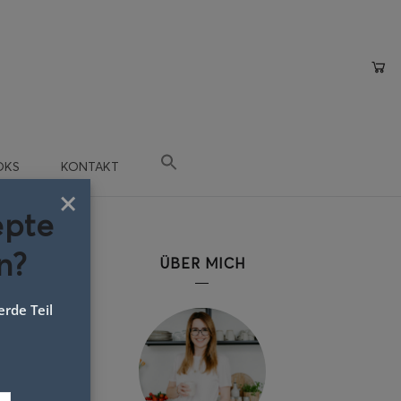
OKS
KONTAKT
×
epte
n?
ÜBER MICH
rde Teil