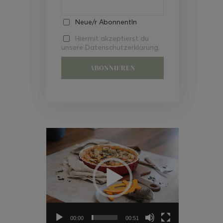
Neue/r AbonnentIn
Hiermit akzeptierst du
unsere Datenschutzerklärung.
Video-
Player
00:00
00:51