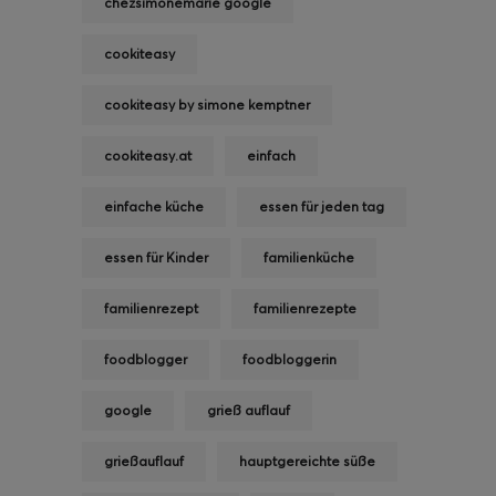
chezsimonemarie google
cookiteasy
cookiteasy by simone kemptner
cookiteasy.at
einfach
einfache küche
essen für jeden tag
essen für Kinder
familienküche
familienrezept
familienrezepte
foodblogger
foodbloggerin
google
grieß auflauf
grießauflauf
hauptgereichte süße