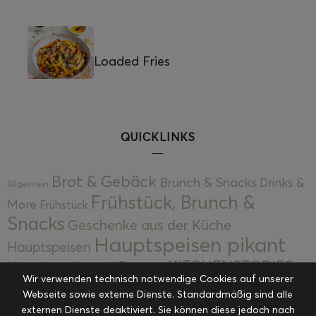
Loaded Fries
QUICKLINKS
Brot & Gebäck
Brunch & Snacks
Drinks &
Allgemein
Frühstück, Brunch &
More
Frühstück
Snacks
Geschenke aus der Küche
Hauptspeisen pikant
Hauptspeisen
KITCHENSTORIES
Hauptspeisen süß
Kekse
Wir verwenden technisch notwendige Cookies auf unserer
Kuchen, Torten & Desserts
Kuchen und
Webseite sowie externe Dienste. Standardmäßig sind alle
Kulinarische Mitbringsel &
Desserts
externen Dienste deaktiviert. Sie können diese jedoch nach
Kulinarik