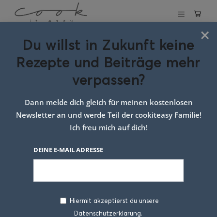
×
Du willst in Zukunft keine
Topfenauflauf mit
Rezepte und Beiträge mehr
Apfelmus
verpassen?
28. JANUAR 2020
Dann melde dich gleich für meinen kostenlosen
Newsletter an und werde Teil der cookiteasy Familie!
Ich freu mich auf dich!
DEINE E-MAIL ADRESSE
Hiermit akzeptierst du unsere
Datenschutzerklärung.