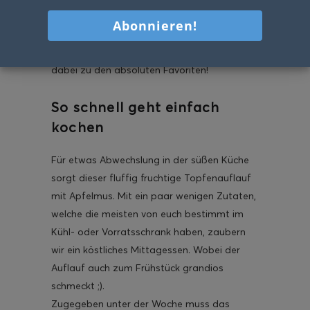
Süßes steht bei uns HOCH im Kurs,
besonders bei mir und den Minis. Dieser
herrliche Topfenauflauf mit Apfelmus zählt
dabei zu den absoluten Favoriten!
So schnell geht einfach
kochen
Für etwas Abwechslung in der süßen Küche
sorgt dieser fluffig fruchtige Topfenauflauf
mit Apfelmus. Mit ein paar wenigen Zutaten,
welche die meisten von euch bestimmt im
Kühl- oder Vorratsschrank haben, zaubern
wir ein köstliches Mittagessen. Wobei der
Auflauf auch zum Frühstück grandios
schmeckt ;).
Zugegeben unter der Woche muss das