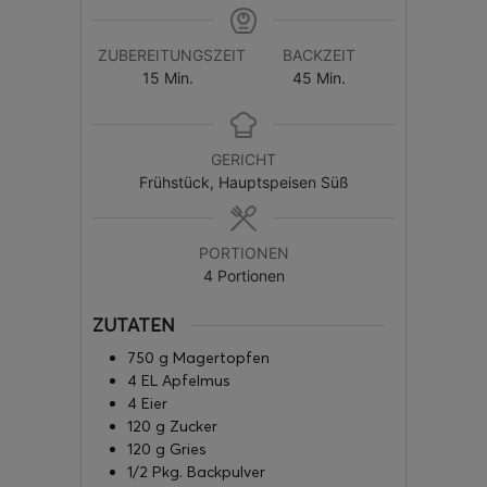
ZUBEREITUNGSZEIT
BACKZEIT
15
Min.
45
Min.
GERICHT
Frühstück, Hauptspeisen Süß
PORTIONEN
4
Portionen
ZUTATEN
750
g
Magertopfen
4
EL
Apfelmus
4
Eier
120
g
Zucker
120
g
Gries
1/2
Pkg.
Backpulver