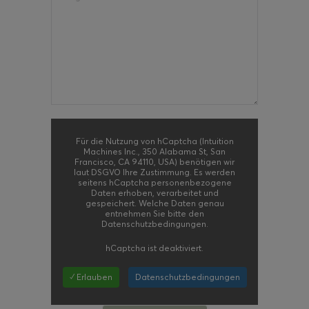
Für die Nutzung von hCaptcha (Intuition
Machines Inc., 350 Alabama St, San
Francisco, CA 94110, USA) benötigen wir
laut DSGVO Ihre Zustimmung. Es werden
seitens hCaptcha personenbezogene
Daten erhoben, verarbeitet und
gespeichert. Welche Daten genau
entnehmen Sie bitte den
Datenschutzbedingungen.
hCaptcha
ist deaktiviert.
✓ Erlauben
Datenschutzbedingungen