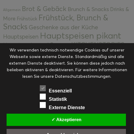
Brot & Gebäck
Brunch & Snacks
Drinks &
Allgemein
Frühstück, Brunch &
More
Frühstück
Snacks
Geschenke aus der Küche
Hauptspeisen pikant
Hauptspeisen
KITCHENSTORIES
Hauptspeisen süß
Kekse
Wir verwenden technisch notwendige Cookies auf unserer
Kuchen, Torten & Desserts
Kuchen und
Webseite sowie externe Dienste. Standardmäßig sind alle
Kulinarische Mitbringsel &
Desserts
externen Dienste deaktiviert. Sie können diese jedoch nach
Kulinarik
Eingemachtes
belieben aktivieren & deaktivieren. Für weitere Informationen
Resteküche
Ohne Kategorie
Ostern
lesen Sie unsere Datenschutzbestimmungen.
Slider
Startseite
Rezepte
Saisonal
Suppen, Salate & Vorspeisen
Vorspeisen &
Essenziell
Vorspeisen, Salate & Suppen
Suppen
Statistik
Weihnachten
Externe Dienste
Workshops & Events
✓ Akzeptieren