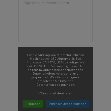
Für die Nutzung von hCaptcha (Intuition
Machines Inc., 350 Alabama St, San
Francisco, CA 94110, USA) benötigen wir
laut DSGVO Ihre Zustimmung. Es werden
seitens hCaptcha personenbezogene
Daten erhoben, verarbeitet und
gespeichert. Welche Daten genau
entnehmen Sie bitte den
Datenschutzbedingungen.
hCaptcha
ist deaktiviert.
✓ Erlauben
Datenschutzbedingungen