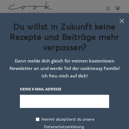
×
Du willst in Zukunft keine
Cracker-Platte mit
Rezepte und Beiträge mehr
Aufstrichen
verpassen?
6. OKTOBER 2021
Dann melde dich gleich für meinen kostenlosen
Newsletter an und werde Teil der cookiteasy Familie!
Ich freu mich auf dich!
DEINE E-MAIL ADRESSE
Hiermit akzeptierst du unsere
Datenschutzerklärung.