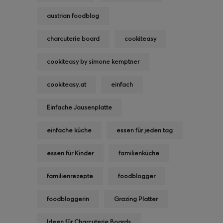
austrian foodblog
charcuterie board
cookiteasy
cookiteasy by simone kemptner
cookiteasy.at
einfach
Einfache Jausenplatte
einfache küche
essen für jeden tag
essen für Kinder
familienküche
familienrezepte
foodblogger
foodbloggerin
Grazing Platter
Ideen für Charcuterie Boards