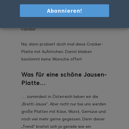
Seid ihr noch auf der Suche nach leckeren
Snacks für die nächste Party oder sucht
Ideen für ein schönes Abendessen mit der
Familie?
Na, dann probiert doch mal diese Cracker-
Platte mit Aufstrichen. Damit bleiben
bestimmt keine Wünsche offen!
Was für eine schöne Jausen-
Platte…
… zumindest in Österreich lieben wir die
„Brettl-Jause“. Aber nicht nur bei uns werden
große Platten mit Käse, Wurst, Gemüse und
noch viel mehr gerne gegessen. Denn dieser
„Trend“ breitet sich ja gerade wie ein