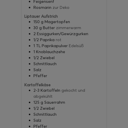
Feigensenf
Rosmarin
zur Deko
Liptauer Aufstrich
150
g
Magertopfen
30
g
Butter
zimmerwarm
2
Essiggurken/Gewürzgurken
1/2
Paprika
rot
1
TL
Paprikapulver
Edelsüß
1
Knoblauchzehe
1/2
Zwiebel
Schnittlauch
Salz
Pfeffer
Kartoffelkäse
2-3
Kartoffeln
gekocht und
abgekühlt
125
g
Sauerrahm
1/2
Zwiebel
Schnittlauch
Salz
Pfeffer