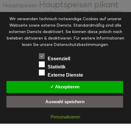
Hauptspeisen pikant
Hauptspeisen
KITCHENSTORIES
Hauptspeisen süß
Kekse
Wir verwenden technisch notwendige Cookies auf unserer
Kuchen, Torten & Desserts
Kuchen und
Webseite sowie externe Dienste. Standardmäßig sind alle
Kulinarische Mitbringsel &
Desserts
externen Dienste deaktiviert. Sie können diese jedoch nach
Kulinarik
Eingemachtes
belieben aktivieren & deaktivieren. Für weitere Informationen
Resteküche
Ohne Kategorie
Ostern
lesen Sie unsere Datenschutzbestimmungen.
Slider
Startseite
Rezepte
Saisonal
Suppen, Salate & Vorspeisen
Vorspeisen &
Essenziell
Vorspeisen, Salate & Suppen
Suppen
Statistik
Weihnachten
Externe Dienste
Workshops & Events
✓ Akzeptieren
Auswahl speichern
FACEBOOK
PINTEREST
EMAIL
INSTAGRAM
RSS
Personalisieren
© cookiteasy.at by Simone Kemptner | powered by
ECKER Digital IT Solutions