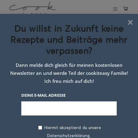
×
Du willst in Zukunft keine
Schlagwort:
süßer
Rezepte und Beiträge mehr
topfenauflauf
verpassen?
Dann melde dich gleich für meinen kostenlosen
Newsletter an und werde Teil der cookiteasy Familie!
Ich freu mich auf dich!
DEINE E-MAIL ADRESSE
Hiermit akzeptierst du unsere
Datenschutzerklärung.