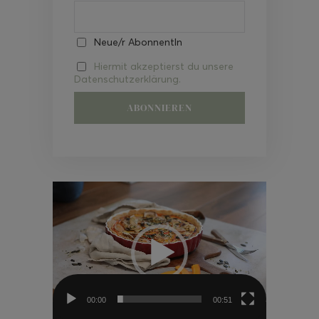
Neue/r AbonnentIn
Hiermit akzeptierst du unsere
Datenschutzerklärung.
Video-
Player
00:00
00:51