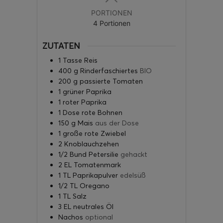
PORTIONEN
4
Portionen
ZUTATEN
1
Tasse
Reis
400
g
Rinderfaschiertes
BIO
200
g
passierte Tomaten
1
grüner Paprika
1
roter Paprika
1
Dose
rote Bohnen
150
g
Mais
aus der Dose
1
große
rote Zwiebel
2
Knoblauchzehen
1/2
Bund
Petersilie
gehackt
2
EL
Tomatenmark
1
TL
Paprikapulver
edelsüß
1/2
TL
Oregano
1
TL
Salz
3
EL
neutrales Öl
Nachos
optional