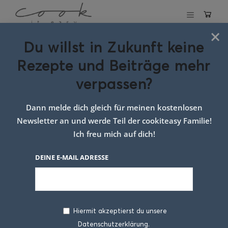
×
Du willst in Zukunft keine
Mexikanischer Bratreis
Rezepte und Beiträge mehr
verpassen?
14. JANUAR 2020
Dann melde dich gleich für meinen kostenlosen
Newsletter an und werde Teil der cookiteasy Familie!
Ich freu mich auf dich!
DEINE E-MAIL ADRESSE
Hiermit akzeptierst du unsere
Fiesta, Fiesta Mexicana heut
Datenschutzerklärung.