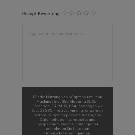
Rezept Bewertung
Für die Nutzung von hCaptcha (Intuition
Machines Inc., 350 Alabama St, San
Francisco, CA 94110, USA) benötigen wir
laut DSGVO Ihre Zustimmung. Es werden
seitens hCaptcha personenbezogene
Daten erhoben, verarbeitet und
gespeichert. Welche Daten genau
entnehmen Sie bitte den
Datenschutzbedingungen.