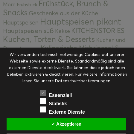
Frühstück, Brunch &
More
Frühstück
Snacks
Geschenke aus der Küche
Hauptspeisen pikant
Hauptspeisen
KITCHENSTORIES
Hauptspeisen süß
Kekse
Kuchen, Torten & Desserts
Kuchen und
Kulinarische Mitbringsel &
Desserts
Kulinarik
Wir verwenden technisch notwendige Cookies auf unserer
Eingemachtes
Resteküche
Ohne Kategorie
Ostern
Webseite sowie externe Dienste. Standardmäßig sind alle
Slider
Startseite
Rezepte
Saisonal
externen Dienste deaktiviert. Sie können diese jedoch nach
Suppen, Salate & Vorspeisen
belieben aktivieren & deaktivieren. Für weitere Informationen
Vorspeisen &
lesen Sie unsere Datenschutzbestimmungen.
Vorspeisen, Salate & Suppen
Suppen
Weihnachten
Workshops & Events
Essenziell
Statistik
Externe Dienste
✓ Akzeptieren
FACEBOOK
PINTEREST
EMAIL