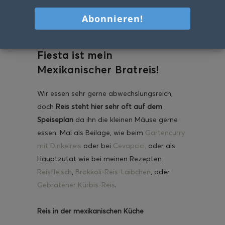
geb ich für alle ein
großartiges Fest(essen)! Der
Ehrengast auf unserer
Fiesta ist mein
Mexikanischer Bratreis!
Wir essen sehr gerne abwechslungsreich,
doch
Reis steht hier sehr oft auf dem
Speiseplan
da ihn die kleinen Mäuse gerne
essen. Mal als Beilage, wie beim
Gartencurry
mit Dinkelreis
oder bei
Cevapcici,
oder als
Hauptzutat wie bei meinen Rezepten
Reisfleisch
,
Brokkoli-Reis-Laibchen
, oder
Gebratener Kürbis-Reis
.
Reis in der mexikanischen Küche