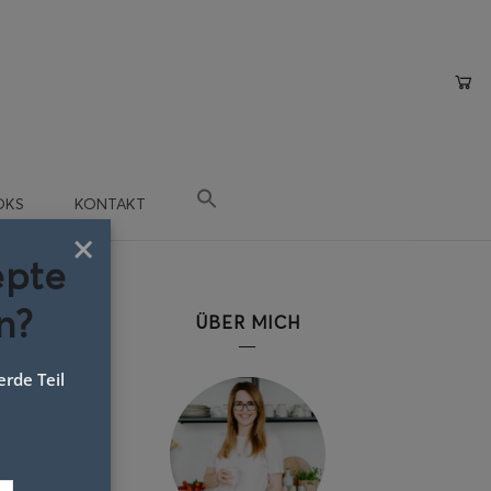
OKS
KONTAKT
×
epte
n?
ÜBER MICH
rde Teil