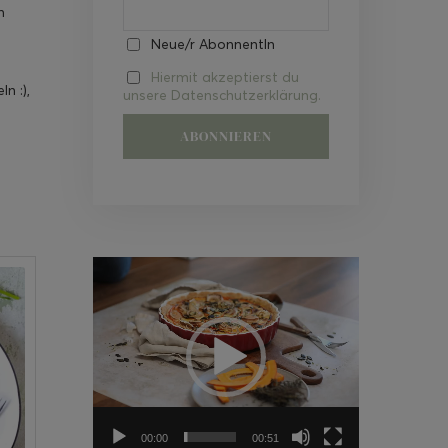
n
Neue/r AbonnentIn
Hiermit akzeptierst du
n :),
unsere Datenschutzerklärung.
Video-
Player
00:00
00:51