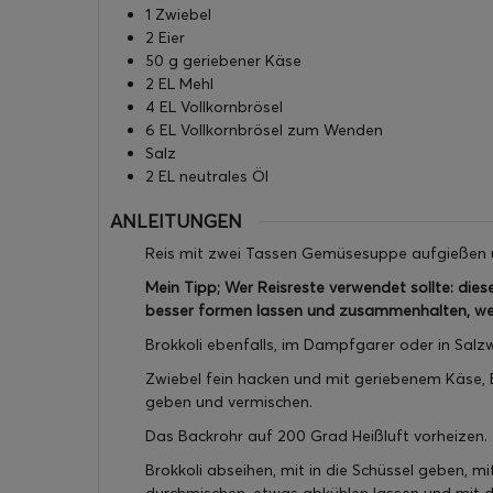
1
Zwiebel
2
Eier
50
g
geriebener Käse
2
EL
Mehl
4
EL
Vollkornbrösel
6
EL
Vollkornbrösel zum Wenden
Salz
2
EL
neutrales Öl
ANLEITUNGEN
Reis mit zwei Tassen Gemüsesuppe aufgießen 
Mein Tipp; Wer Reisreste verwendet sollte: die
besser formen lassen und zusammenhalten, we
Brokkoli ebenfalls, im Dampfgarer oder in Salz
Zwiebel fein hacken und mit geriebenem Käse, Ei
geben und vermischen.
Das Backrohr auf 200 Grad Heißluft vorheizen.
Brokkoli abseihen, mit in die Schüssel geben, 