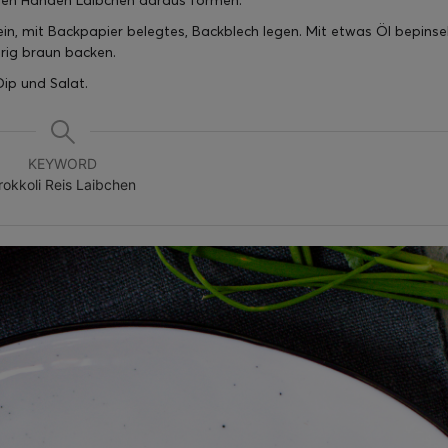
den Händen Laibchen daraus formen.
ein, mit Backpapier belegtes, Backblech legen. Mit etwas Öl bepinse
rig braun backen.
Dip und Salat.
KEYWORD
rokkoli Reis Laibchen