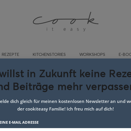
REZEPTE
KITCHENSTORIES
WORKSHOPS
E-BO
willst in Zukunft keine Rez
nd Beiträge mehr verpasse
oli Reis Laibchen
2. AUGUST 2020
lde dich gleich für meinen kostenlosen Newsletter an und we
der cookiteasy Familie! Ich freu mich auf dich!
EINE E-MAIL ADRESSE