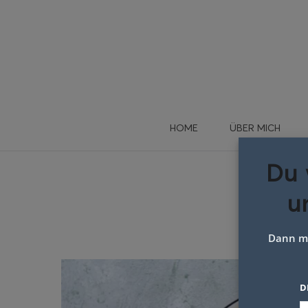
HOME
ÜBER MICH
Du 
u
Brokk
Dann me
D