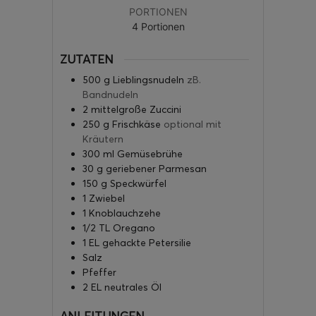
PORTIONEN
4
Portionen
ZUTATEN
500
g
Lieblingsnudeln
zB.
Bandnudeln
2
mittelgroße Zuccini
250
g
Frischkäse
optional mit
Kräutern
300
ml
Gemüsebrühe
30
g
geriebener Parmesan
150
g
Speckwürfel
1
Zwiebel
1
Knoblauchzehe
1/2
TL
Oregano
1
EL
gehackte Petersilie
Salz
Pfeffer
2
EL
neutrales Öl