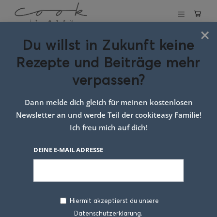
×
Du willst in Zukunft keine
Zucchini-Nudeln mit
Rezepte und Beiträge mehr
Frischkäse und Speck
verpassen?
27. FEBRUAR 2019
Dann melde dich gleich für meinen kostenlosen
Newsletter an und werde Teil der cookiteasy Familie!
Ich freu mich auf dich!
DEINE E-MAIL ADRESSE
Hiermit akzeptierst du unsere
Datenschutzerklärung.