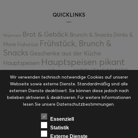
QUICKLINKS
Brot & Gebäck
Brunch & Snacks
Drinks &
Allgemein
Frühstück, Brunch &
More
Frühstück
Snacks
Geschenke aus der Küche
Hauptspeisen pikant
Hauptspeisen
KITCHENSTORIES
Hauptspeisen süß
Kekse
Wir verwenden technisch notwendige Cookies auf unserer
Kuchen, Torten & Desserts
Kuchen und
Webseite sowie externe Dienste. Standardmäßig sind alle
Kulinarische Mitbringsel &
Desserts
externen Dienste deaktiviert. Sie können diese jedoch nach
Kulinarik
Eingemachtes
belieben aktivieren & deaktivieren. Für weitere Informationen
Resteküche
Ohne Kategorie
Ostern
lesen Sie unsere Datenschutzbestimmungen.
Slider
Startseite
Rezepte
Saisonal
Suppen, Salate & Vorspeisen
Vorspeisen &
Essenziell
Vorspeisen, Salate & Suppen
Suppen
Statistik
Weihnachten
Externe Dienste
Workshops & Events